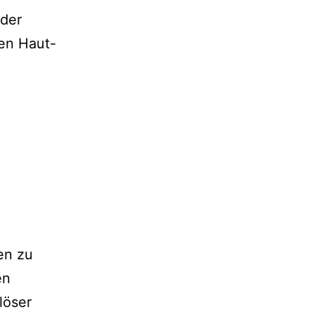
 der
en Haut-
en zu
en
löser