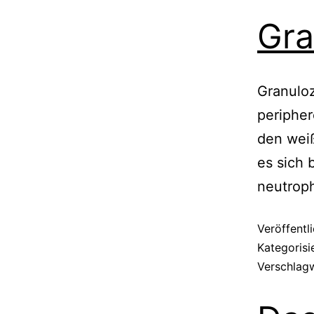
Gra
Granulo
periphe
den weiß
es sich 
neutroph
Veröffentl
Kategorisi
Verschlag