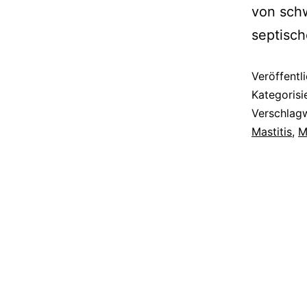
von schw
septisch
Veröffentl
Kategorisi
Verschlag
Mastitis
,
M