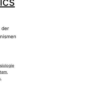
ics
 der
anismen
siologie
stem
,
n
,