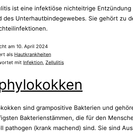
ulitis ist eine infektiöse nichteitrige Entzündung
d des Unterhautbindegewebes. Sie gehört zu d
hteilinfektionen.
icht am
10. April 2024
ert als
Hautkrankheiten
wortet mit
Infektion
,
Zellulitis
phylokokken
kokken sind grampositive Bakterien und gehör
figsten Bakterienstämmen, die für den Mensch
ll pathogen (krank machend) sind. Sie sind Aus