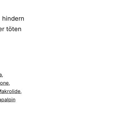
e hindern
er töten
a
,
lone
,
akrolide
,
apalpin