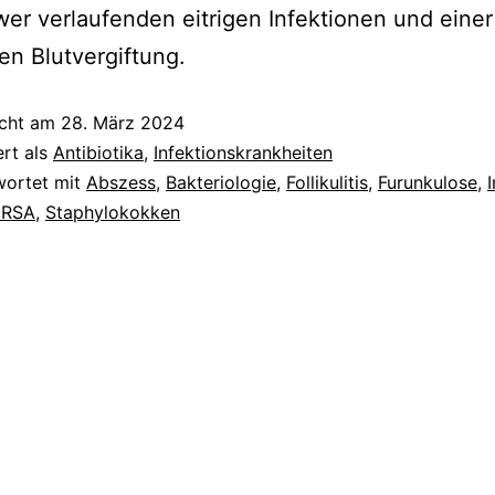
er verlaufenden eitrigen Infektionen und einer
en Blutvergiftung.
icht am
28. März 2024
ert als
Antibiotika
,
Infektionskrankheiten
wortet mit
Abszess
,
Bakteriologie
,
Follikulitis
,
Furunkulose
,
RSA
,
Staphylokokken