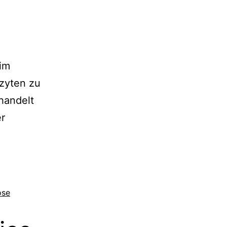
im
zyten zu
handelt
er
ose