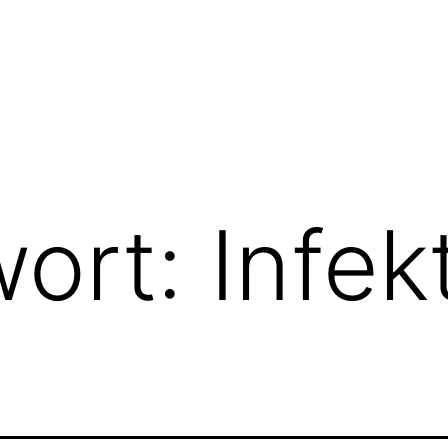
wort:
Infek