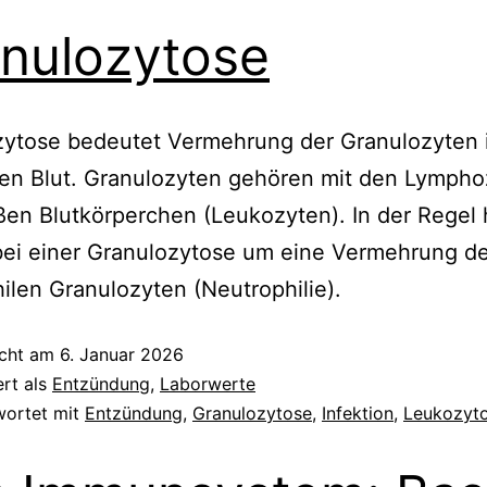
nulozytose
zytose bedeutet Vermehrung der Granulozyten 
ren Blut. Granulozyten gehören mit den Lympho
en Blutkörperchen (Leukozyten). In der Regel 
bei einer Granulozytose um eine Vermehrung d
ilen Granulozyten (Neutrophilie).
icht am
6. Januar 2026
ert als
Entzündung
,
Laborwerte
wortet mit
Entzündung
,
Granulozytose
,
Infektion
,
Leukozyt