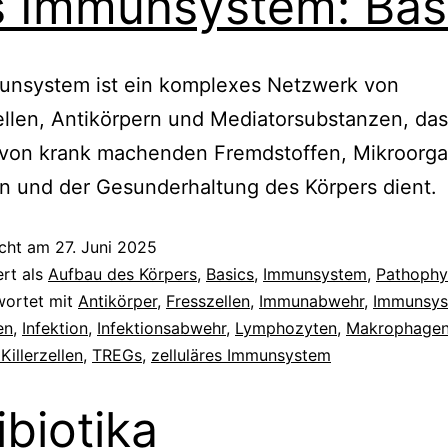
 Immunsystem: Bas
unsystem ist ein komplexes Netzwerk von
len, Antikörpern und Mediatorsubstanzen, das
von krank machenden Fremdstoffen, Mikroorg
n und der Gesunderhaltung des Körpers dient.
icht am
27. Juni 2025
ert als
Aufbau des Körpers
,
Basics
,
Immunsystem
,
Pathophy
wortet mit
Antikörper
,
Fresszellen
,
Immunabwehr
,
Immunsy
en
,
Infektion
,
Infektionsabwehr
,
Lymphozyten
,
Makrophage
Killerzellen
,
TREGs
,
zelluläres Immunsystem
ibiotika