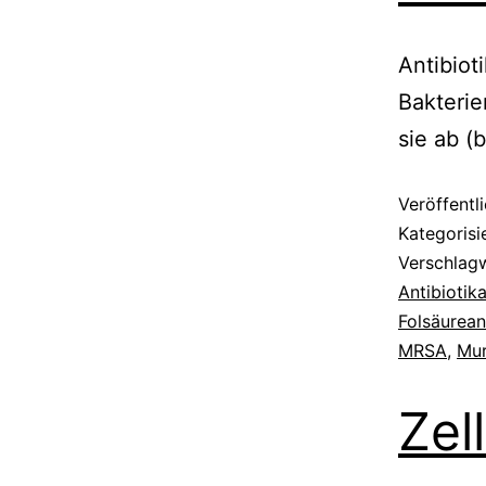
Antibiot
Bakterie
sie ab (
Veröffentl
Kategorisi
Verschlag
Antibiotik
Folsäurean
MRSA
,
Mur
Zell