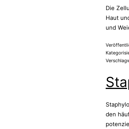
Die Zell
Haut un
und Weic
Veröffentl
Kategorisi
Verschlag
Sta
Staphylo
den häu
potenzie