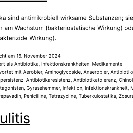
ika sind antimikrobiell wirksame Substanzen; si
n am Wachstum (bakteriostatische Wirkung) od
bakterizide Wirkung).
icht am
16. November 2024
ert als
Antibiotika
,
Infektionskrankheiten
,
Medikamente
wortet mit
Aerobier
,
Aminoglycoside
,
Anaerobier
,
Antibiotik
apersistenz
,
Antibiotikaresistenz
,
Antibiotikatoleranz
,
Chino
tagonisten
,
Gyrasehemmer
,
Infektion
,
Infektionskrankheit
,
M
epavadin
,
Penicilline
,
Tetrazycline
,
Tuberkulostatika
,
Zosur
ulitis