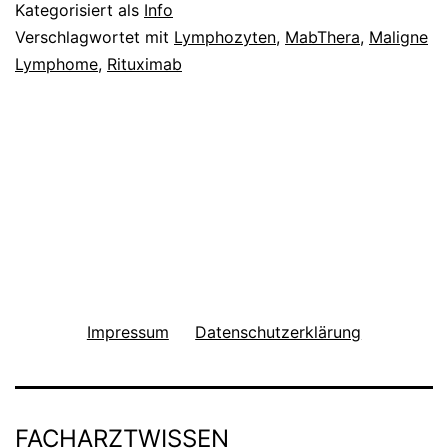
Kategorisiert als
Info
Verschlagwortet mit
Lymphozyten
,
MabThera
,
Maligne
Lymphome
,
Rituximab
Impressum
Datenschutzerklärung
FACHARZTWISSEN