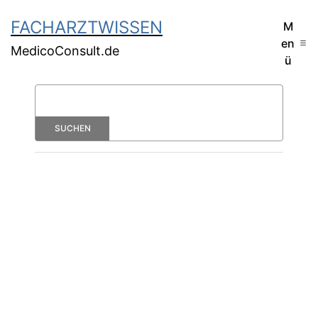
FACHARZTWISSEN
M
en
MedicoConsult.de
ü