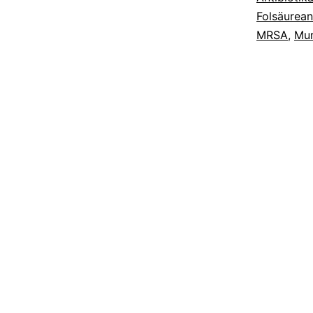
Folsäurean
MRSA
,
Mur