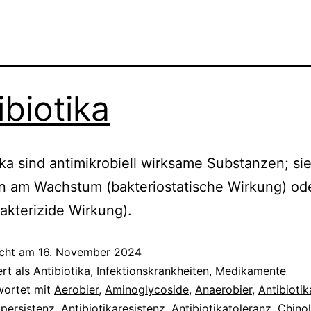
ibiotika
ika sind antimikrobiell wirksame Substanzen; si
n am Wachstum (bakteriostatische Wirkung) od
bakterizide Wirkung).
icht am
16. November 2024
ert als
Antibiotika
,
Infektionskrankheiten
,
Medikamente
wortet mit
Aerobier
,
Aminoglycoside
,
Anaerobier
,
Antibiotik
apersistenz
,
Antibiotikaresistenz
,
Antibiotikatoleranz
,
Chino