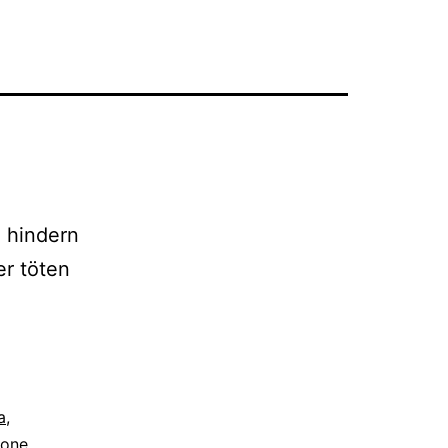
e hindern
er töten
a
,
lone
,