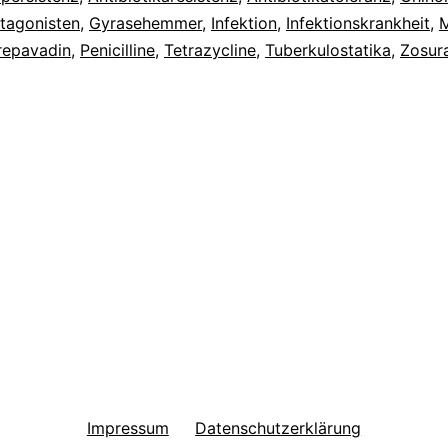
tagonisten
,
Gyrasehemmer
,
Infektion
,
Infektionskrankheit
,
M
epavadin
,
Penicilline
,
Tetrazycline
,
Tuberkulostatika
,
Zosur
Impressum
Datenschutzerklärung