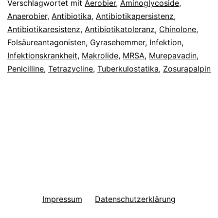
Verschlagwortet mit
Aerobier
,
Aminoglycoside
,
Anaerobier
,
Antibiotika
,
Antibiotikapersistenz
,
Antibiotikaresistenz
,
Antibiotikatoleranz
,
Chinolone
,
Folsäureantagonisten
,
Gyrasehemmer
,
Infektion
,
Infektionskrankheit
,
Makrolide
,
MRSA
,
Murepavadin
,
Penicilline
,
Tetrazycline
,
Tuberkulostatika
,
Zosurapalpin
Impressum
Datenschutzerklärung