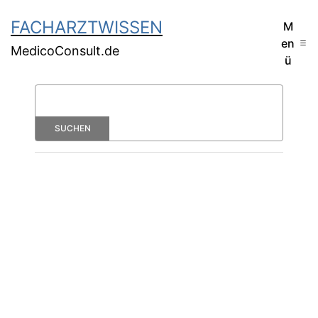
FACHARZTWISSEN
M
en
MedicoConsult.de
ü