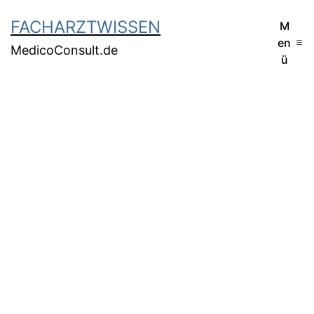
FACHARZTWISSEN
M
en
MedicoConsult.de
ü