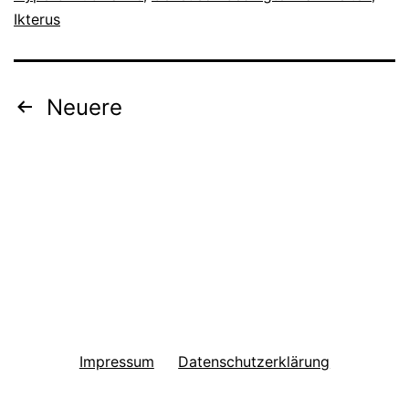
Ikterus
Seitennummerierung
Neuere
der
Beiträge
Impressum
Datenschutzerklärung