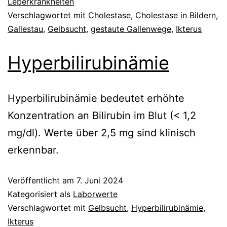
Leberkrankheiten
Verschlagwortet mit
Cholestase
,
Cholestase in Bildern
,
Gallestau
,
Gelbsucht
,
gestaute Gallenwege
,
Ikterus
Hyperbilirubinämie
Hyperbilirubinämie bedeutet erhöhte
Konzentration an Bilirubin im Blut (< 1,2
mg/dl). Werte über 2,5 mg sind klinisch
erkennbar.
Veröffentlicht am
7. Juni 2024
Kategorisiert als
Laborwerte
Verschlagwortet mit
Gelbsucht
,
Hyperbilirubinämie
,
Ikterus