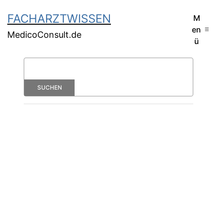
FACHARZTWISSEN
M
en
MedicoConsult.de
ü