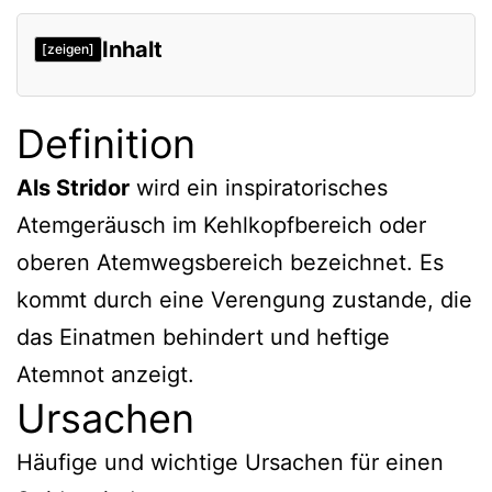
Inhalt
[zeigen]
Definition
Definition
Ursachen
Ursache vorwiegend bei Kindern
Als Stridor
wird ein inspiratorisches
Atemgeräusch im Kehlkopfbereich oder
Ursache vorwiegend bei Erwachsenen
oberen Atemwegsbereich bezeichnet. Es
Klinischer Befund
kommt durch eine Verengung zustande, die
Diagnostik
das Einatmen behindert und heftige
Therapie
Atemnot anzeigt.
Maßnahmen je nach Ursache
Ursachen
Verweise
Häufige und wichtige Ursachen für einen