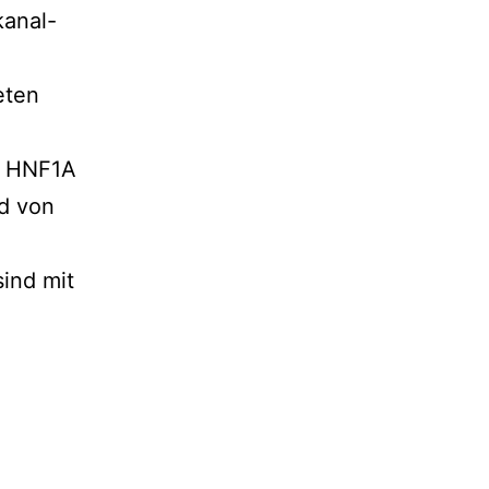
kanal-
eten
n HNF1A
d von
sind mit