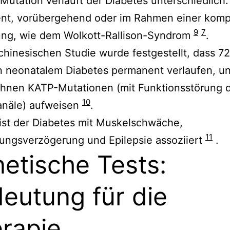
Mutation verläuft der Diabetes unterschiedlich:
nt, vorübergehend oder im Rahmen einer kom
9
7
ung, wie dem Wolkott-Rallison-Syndrom
.
 chinesischen Studie wurde festgestellt, dass 7
n neonatalem Diabetes permanent verlaufen, u
ihnen KATP-Mutationen (mit Funktionsstörung 
10
anäle) aufweisen
.
 ist der Diabetes mit Muskelschwäche,
11
ungsverzögerung und Epilepsie assoziiert
.
etische Tests:
eutung für die
rapie