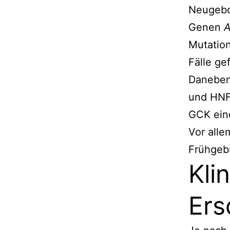
Neugebor
Genen
Mutatio
Fälle g
Daneben
und HNF
GCK ein
Vor all
Frühgeb
Kli
Ers