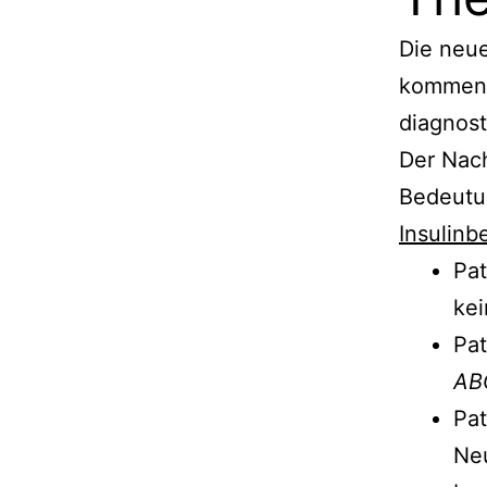
Die neue
kommend
diagnos
Der Nach
Bedeutun
Insulin
Pat
kei
Pat
AB
Pat
Ne