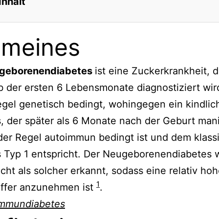
Inhalt
ines
gmeines
keit
sche Grundlagen
geborenendiabetes
ist eine Zuckerkrankheit, d
che Erscheinungsformen
b der ersten 6 Lebensmonate diagnostiziert wird.
sche Tests: Bedeutung für die Therapie
egel genetisch bedingt, wohingegen ein kindlic
ise
, der später als 6 Monate nach der Geburt mani
 der Regel autoimmun bedingt ist und dem klass
 Typ 1 entspricht. Der Neugeborenendiabetes 
icht als solcher erkannt, sodass eine relativ ho
1
iffer anzunehmen ist
.
mmundiabetes