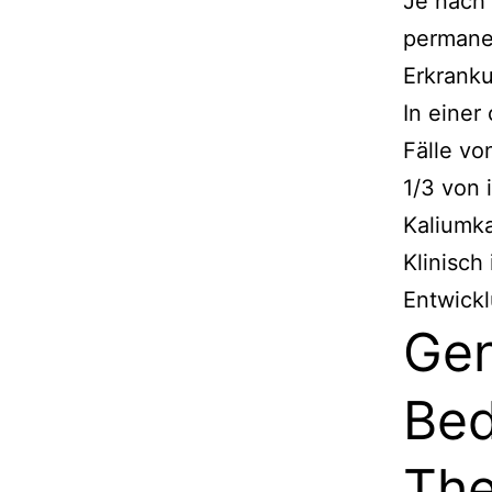
Je nach 
permane
Erkrank
In einer
Fälle vo
1/3 von 
Kaliumk
Klinisch
Entwickl
Gen
Bed
The