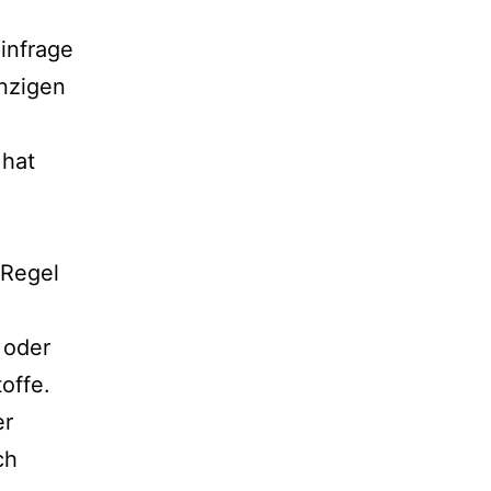
infrage
nzigen
 hat
 Regel
oder
offe.
er
ch