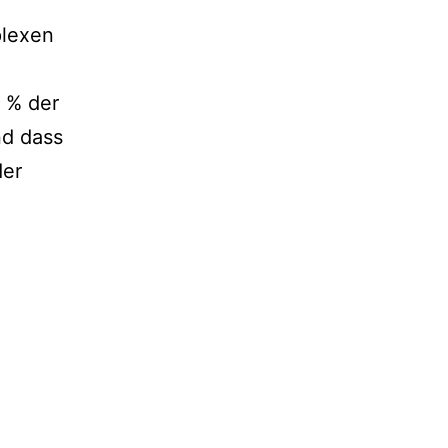
plexen
2 % der
nd dass
der