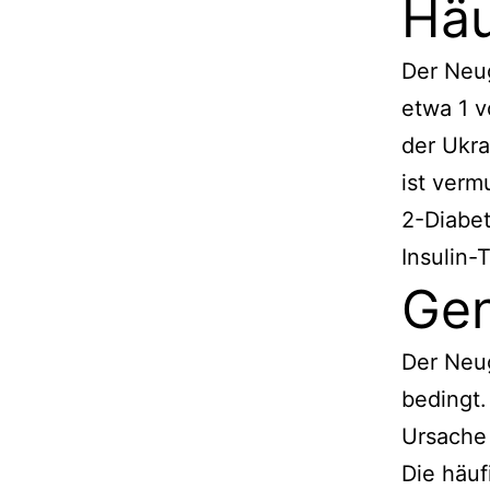
Häu
Der Neug
etwa 1 
der Ukr
ist verm
2-Diabet
Insulin-
Gen
Der Neug
bedingt
Ursache 
Die häu