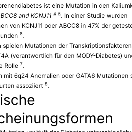
enendiabetes ist eine Mutation in den Kalium
4
5
ABCC8
and
KCNJ11
.
In einer Studie wurden
nen von KCNJ11 oder ABCC8 in 47% der getest
6
efunden
.
 spielen Mutationen der Transkriptionsfaktore
4A (verantwortlich für den MODY-Diabetes) un
7
e Rolle
.
em mit 6q24 Anomalien oder GATA6 Mutationen
8
urten
assoziiert
.
nische
cheinungsformen