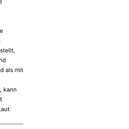
e
ge
h
tellt,
und
d als mit
, kann
t
Laut