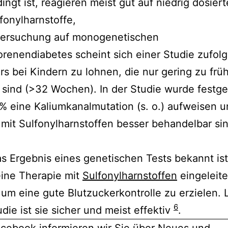
ingt ist, reagieren meist gut auf niedrig dosiert
fonylharnstoffe,
tersuchung auf monogenetischen
enendiabetes scheint sich einer Studie zufol
s bei Kindern zu lohnen, die nur gering zu frü
sind (>32 Wochen). In der Studie wurde festges
% eine Kaliumkanalmutation (s. o.) aufweisen 
mit Sulfonylharnstoffen besser behandelbar sin
.
s Ergebnis eines genetischen Tests bekannt ist
eine Therapie mit
Sulfonylharnstoffen
eingeleite
um eine gute Blutzuckerkontrolle zu erzielen. 
6
udie ist sie sicher und meist effektiv
.
acebook
informieren wir Sie über Neues und