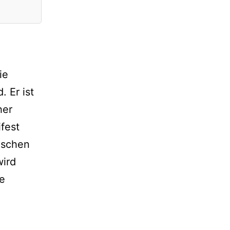
ie
 Er ist
her
fest
ischen
wird
he