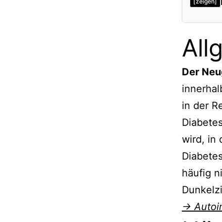
[zeigen]
Allgme
All
Häufig
Geneti
Der Neu
Klinis
innerhal
Geneti
in der R
Verwe
Diabetes
wird, in
Diabetes
häufig n
Dunkelz
→ Autoi