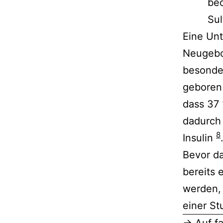
bed
Sul
Eine Un
Neugebor
besonder
geboren 
dass 37 
dadurch 
8
Insulin
Bevor da
bereits 
werden, 
einer St
→ Auf
f