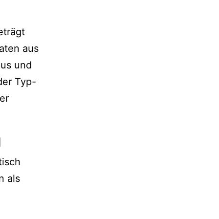
eträgt
Daten aus
aus und
oder Typ-
er
n
tisch
 als