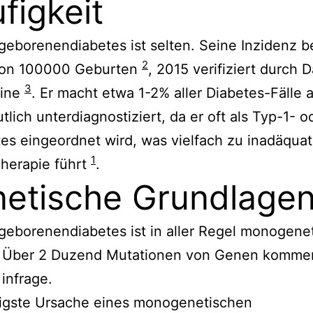
figkeit
eborenendiabetes ist selten. Seine Inzidenz b
2
von 100000 Geburten
, 2015 verifiziert durch 
3
aine
. Er macht etwa 1-2% aller Diabetes-Fälle 
utlich unterdiagnostiziert, da er oft als Typ-1- 
es eingeordnet wird, was vielfach zu inadäquat
1
Therapie führt
.
etische Grundlage
eborenendiabetes ist in aller Regel monogene
. Über 2 Duzend Mutationen von Genen kommen
infrage.
figste Ursache eines monogenetischen