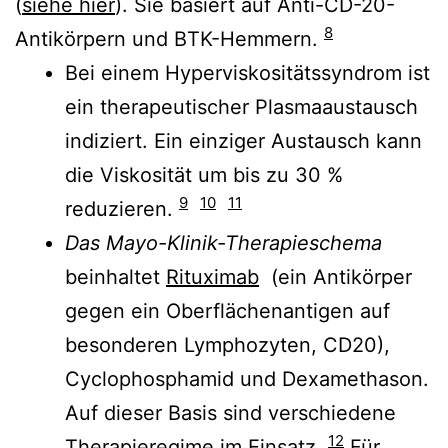
(
siehe hier
). Sie basiert auf Anti-CD-20-
8
Antikörpern und BTK-Hemmern.
Bei einem Hyperviskositätssyndrom ist
ein therapeutischer Plasmaaustausch
indiziert. Ein einziger Austausch kann
die Viskosität um bis zu 30 %
9
10
11
reduzieren.
Das Mayo-Klinik-Therapieschema
beinhaltet
Rituximab
(ein Antikörper
gegen ein Oberflächenantigen auf
besonderen Lymphozyten, CD20),
Cyclophosphamid und Dexamethason.
Auf dieser Basis sind verschiedene
12
Therapieregime im Einsatz.
Für