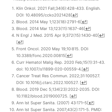
Klin Onkol. 2021 Fall;34(6):428-433. English.
DOI: 10.48095/ccko2021428
[
↩
]
Blood. 2014 May 1;123(18):2791-6
[
↩
]
Blood. 2014 Mar 13;123(11):1637-46
[
↩
]
N Engl J Med. 2015 Apr 9;372(15):1430-40
[
↩
]
[
↩
]
Front Oncol. 2020 May 19;10:815. DOI:
10.3389/fonc.2020.00815
[
↩
]
Curr Hematol Malig Rep. 2020 Feb;15(1):31-43.
doi: 10.1007/s11899-020-00559-4.
[
↩
]
Cancer Treat Res Commun. 2022;31:100527.
DOI: 10.1016/j.ctarc.2022.100527.
[
↩
]
Blood. 2019 Dec 5;134(23):2022-2035. DOI:
10.1182/blood.2019000725.
[
↩
]
Ann Ist Super Sanita
. (2007)
43
:171–5
[
↩
]
Ann Ist Super Sanita. 2007;43(2):171-5. PMID: