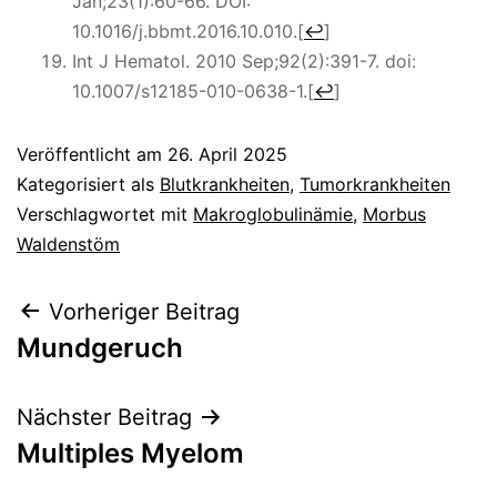
Jan;23(1):60-66. DOI:
10.1016/j.bbmt.2016.10.010.
[
↩
]
Int J Hematol.
2010 Sep;92(2):391-7. doi:
10.1007/s12185-010-0638-1.
[
↩
]
Veröffentlicht am
26. April 2025
Kategorisiert als
Blutkrankheiten
,
Tumorkrankheiten
Verschlagwortet mit
Makroglobulinämie
,
Morbus
Waldenstöm
Beitragsnavigation
Vorheriger Beitrag
Mundgeruch
Nächster Beitrag
Multiples Myelom