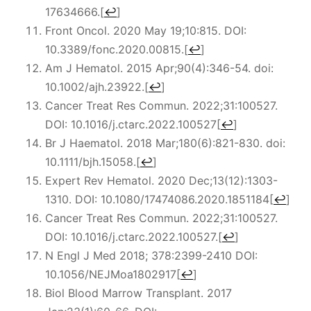
17634666.
[
↩
]
Front Oncol. 2020 May 19;10:815. DOI:
10.3389/fonc.2020.00815.
[
↩
]
Am J Hematol.
2015 Apr;90(4):346-54. doi:
10.1002/ajh.23922.
[
↩
]
Cancer Treat Res Commun. 2022;31:100527.
DOI:
10.1016/j.ctarc.2022.100527
[
↩
]
Br J Haematol.
2018 Mar;180(6):821-830. doi:
10.1111/bjh.15058.
[
↩
]
Expert Rev Hematol. 2020 Dec;13(12):1303-
1310. DOI: 10.1080/17474086.2020.1851184
[
↩
]
Cancer Treat Res Commun. 2022;31:100527.
DOI: 10.1016/j.ctarc.2022.100527.
[
↩
]
N Engl J Med 2018; 378:2399-2410 DOI:
10.1056/NEJMoa1802917
[
↩
]
Biol Blood Marrow Transplant.
2017