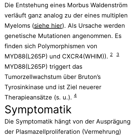
Die Entstehung eines Morbus Waldenström
verläuft ganz analog zu der eines multiplen
Myeloms (
siehe hier
). Als Ursache werden
genetische Mutationen angenommen. Es
finden sich Polymorphismen von
2
3
MYD88(L265P) und CXCR4(WHIM)).
MYD88(L265P) triggert das
Tumorzellwachstum über Bruton’s
Tyrosinkinase und ist Ziel neuerer
4
Therapieansätze (s. u.).
Symptomatik
Die Symptomatik hängt von der Ausprägung
der Plasmazellproliferation (Vermehrung)