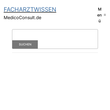
FACHARZTWISSEN
M
en
MedicoConsult.de
ü