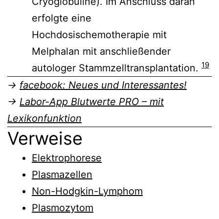
Cryoglobuline). Im Anschluss daran
erfolgte eine
Hochdosischemotherapie mit
Melphalan mit anschließender
19
autologer Stammzelltransplantation.
→
facebook: Neues und Interessantes!
→
Labor-App Blutwerte PRO – mit
Lexikonfunktion
Verweise
Elektrophorese
Plasmazellen
Non-Hodgkin-Lymphom
Plasmozytom