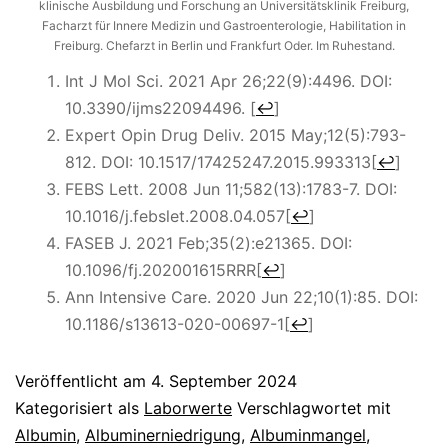
klinische Ausbildung und Forschung an Universitätsklinik Freiburg,
Facharzt für Innere Medizin und Gastroenterologie, Habilitation in
Freiburg. Chefarzt in Berlin und Frankfurt Oder. Im Ruhestand.
Int J Mol Sci. 2021 Apr 26;22(9):4496. DOI:
10.3390/ijms22094496.
[
↩
]
Expert Opin Drug Deliv. 2015 May;12(5):793-
812. DOI: 10.1517/17425247.2015.993313
[
↩
]
FEBS Lett. 2008 Jun 11;582(13):1783-7. DOI:
10.1016/j.febslet.2008.04.057
[
↩
]
FASEB J. 2021 Feb;35(2):e21365. DOI:
10.1096/fj.202001615RRR
[
↩
]
Ann Intensive Care. 2020 Jun 22;10(1):85. DOI:
10.1186/s13613-020-00697-1
[
↩
]
Veröffentlicht am
4. September 2024
Kategorisiert als
Laborwerte
Verschlagwortet mit
Albumin
,
Albuminerniedrigung
,
Albuminmangel
,