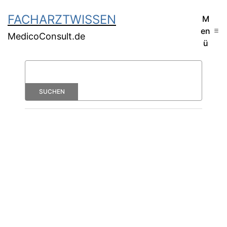
FACHARZTWISSEN
M
en
MedicoConsult.de
ü