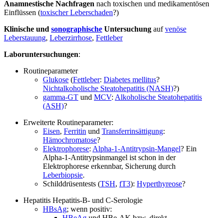
Anamnestische Nachfragen
nach toxischen und medikamentösen
Einflüssen (
toxischer Leberschaden
?)
Klinische und
sonographische
Untersuchung
auf
venöse
Leberstauung
,
Leberzirrhose
,
Fettleber
Laboruntersuchungen
:
Routineparameter
Glukose
(
Fettleber
:
Diabetes mellitus
?
Nichtalkoholische Steatohepatitis (NASH)
?)
gamma-GT
und
MCV
:
Alkoholische Steatohepatitis
(ASH)
?
Erweiterte Routineparameter:
Eisen
,
Ferritin
und
Transferrinsättigung
:
Hämochromatose
?
Elektrophorese
:
Alpha-1-Antitrypsin-Mangel
? Ein
Alpha-1-Antitrypsinmangel ist schon in der
Elektrophorese erkennbar, Sicherung durch
Leberbiopsie
.
Schilddrüsentests (
TSH
,
fT3
):
Hyperthyreose
?
Hepatitis Hepatitis-B- und C-Serologie
HBsAg
; wenn positiv:
HBeAg
und HBe-AK bzw. direkt