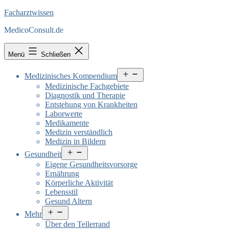
Facharztwissen
MedicoConsult.de
Menü
Schließen
Menü
Medizinisches Kompendium
öffnen
Medizinische Fachgebiete
Diagnostik und Therapie
Entstehung von Krankheiten
Laborwerte
Medikamente
Medizin verständlich
Medizin in Bildern
Menü
Gesundheit
öffnen
Eigene Gesundheitsvorsorge
Ernährung
Körperliche Aktivität
Lebensstil
Gesund Altern
Menü
Mehr
öffnen
Über den Tellerrand