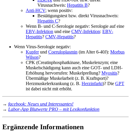
Virusnachweis:
Hepatitis B
?
Anti-HCV
; wenn positiv:
Bestätigungstest bzw. direkt Virusnachweis:
Hepatitis C
?
Wenn B- und C-Serologie negativ: Serologie auf eine
EBV-Infektion
und eine
CMV-Infektion
:
EBV-
Hepatitis
?
CMV-Hepatitis
?
Wenn Virus-Serologie negativ:
Kupfer
und
Coeruloplasmin
(im Alter 6-40J):
Morbus
Wilson
?
CPK (Creatinphosphatkinase, Muskelenzym; eine
Muskelschädigung kann auch eine GOT- und LDH-
Erhöhung hervorrufen: Muskelprellung?
Myositis
?
Übermäßige Muskelarbeit (z. B. Kraftsport)?
Herzmuskelerkrankung (z. B.
Herzinfarkt
)? Die
GPT
ist dabei nicht mit erhöht.
→
facebook: Neues und Interessantes!
→
Labor-App Blutwerte PRO – mit Lexikonfunktion
Ergänzende Informationen