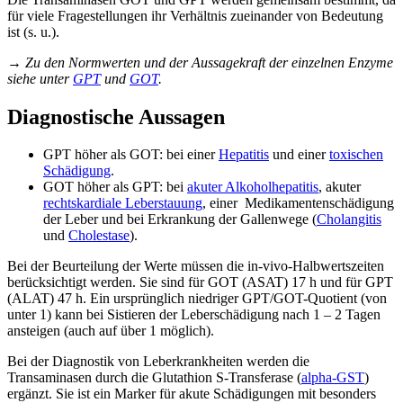
für viele Fragestellungen ihr Verhältnis zueinander von Bedeutung
ist (s. u.).
→ Zu den Normwerten und der Aussagekraft der einzelnen Enzyme
siehe unter
GPT
und
GOT
.
Diagnostische Aussagen
GPT höher als GOT: bei einer
Hepatitis
und einer
toxischen
Schädigung
.
GOT höher als GPT: bei
akuter Alkoholhepatitis
, akuter
rechtskardiale Leberstauung
, einer Medikamentenschädigung
der Leber und bei Erkrankung der Gallenwege (
Cholangitis
und
Cholestase
).
Bei der Beurteilung der Werte müssen die in-vivo-Halbwertszeiten
berücksichtigt werden. Sie sind für GOT (ASAT) 17 h und für GPT
(ALAT) 47 h. Ein ursprünglich niedriger GPT/GOT-Quotient (von
unter 1) kann bei Sistieren der Leberschädigung nach 1 – 2 Tagen
ansteigen (auch auf über 1 möglich).
Bei der Diagnostik von Leberkrankheiten werden die
Transaminasen durch die Glutathion S-Transferase (
alpha-GST
)
ergänzt. Sie ist ein Marker für akute Schädigungen mit besonders