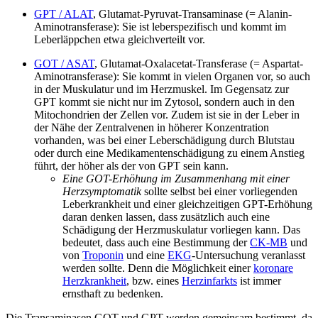
GPT / ALAT
, Glutamat-Pyruvat-Transaminase (= Alanin-
Aminotransferase): Sie ist leberspezifisch und kommt im
Leberläppchen etwa gleichverteilt vor.
GOT / ASAT
, Glutamat-Oxalacetat-Transferase (= Aspartat-
Aminotransferase): Sie kommt in vielen Organen vor, so auch
in der Muskulatur und im Herzmuskel. Im Gegensatz zur
GPT kommt sie nicht nur im Zytosol, sondern auch in den
Mitochondrien der Zellen vor. Zudem ist sie in der Leber in
der Nähe der Zentralvenen in höherer Konzentration
vorhanden, was bei einer Leberschädigung durch Blutstau
oder durch eine Medikamentenschädigung zu einem Anstieg
führt, der höher als der von GPT sein kann.
Eine GOT-Erhöhung im Zusammenhang mit einer
Herzsymptomatik
sollte selbst bei einer vorliegenden
Leberkrankheit und einer gleichzeitigen GPT-Erhöhung
daran denken lassen, dass zusätzlich auch eine
Schädigung der Herzmuskulatur vorliegen kann. Das
bedeutet, dass auch eine Bestimmung der
CK-MB
und
von
Troponin
und eine
EKG
-Untersuchung veranlasst
werden sollte. Denn die Möglichkeit einer
koronare
Herzkrankheit
, bzw. eines
Herzinfarkts
ist immer
ernsthaft zu bedenken.
Die Transaminasen GOT und GPT werden gemeinsam bestimmt, da