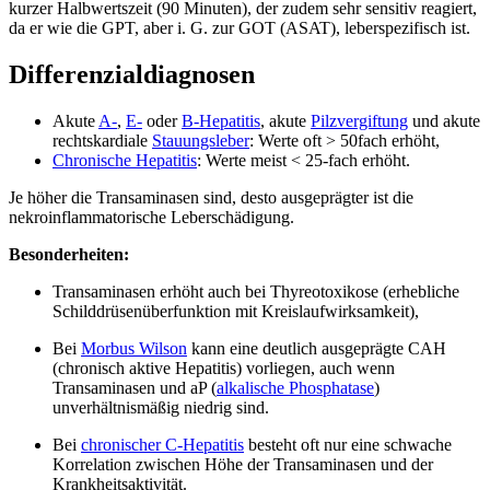
kurzer Halbwertszeit (90 Minuten), der zudem sehr sensitiv reagiert,
da er wie die GPT, aber i. G. zur GOT (ASAT), leberspezifisch ist.
Differenzialdiagnosen
Akute
A-
,
E-
oder
B-Hepatitis
, akute
Pilzvergiftung
und akute
rechtskardiale
Stauungsleber
: Werte oft > 50fach erhöht,
Chronische Hepatitis
: Werte meist < 25-fach erhöht.
Je höher die Transaminasen sind, desto ausgeprägter ist die
nekroinflammatorische Leberschädigung.
Besonderheiten:
Transaminasen erhöht auch bei Thyreotoxikose (erhebliche
Schilddrüsenüberfunktion mit Kreislaufwirksamkeit),
Bei
Morbus Wilson
kann eine deutlich ausgeprägte CAH
(chronisch aktive Hepatitis) vorliegen, auch wenn
Transaminasen und aP (
alkalische Phosphatase
)
unverhältnismäßig niedrig sind.
Bei
chronischer C-Hepatitis
besteht oft nur eine schwache
Korrelation zwischen Höhe der Transaminasen und der
Krankheitsaktivität.