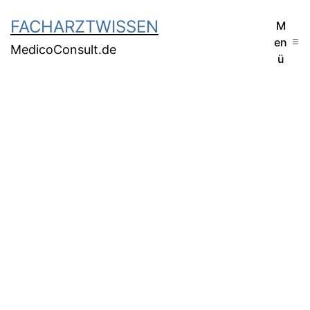
FACHARZTWISSEN
M
en
MedicoConsult.de
ü