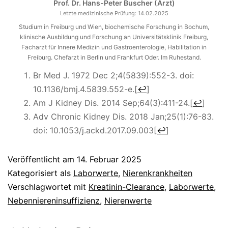
Prof. Dr. Hans-Peter Buscher (Arzt)
Letzte medizinische Prüfung:
14.02.2025
Studium in Freiburg und Wien, biochemische Forschung in Bochum,
klinische Ausbildung und Forschung an Universitätsklinik Freiburg,
Facharzt für Innere Medizin und Gastroenterologie, Habilitation in
Freiburg. Chefarzt in Berlin und Frankfurt Oder. Im Ruhestand.
Br Med J. 1972 Dec 2;4(5839):552-3. doi:
10.1136/bmj.4.5839.552-e.
[
↩
]
Am J Kidney Dis. 2014 Sep;64(3):411-24.
[
↩
]
Adv Chronic Kidney Dis. 2018 Jan;25(1):76-83.
doi: 10.1053/j.ackd.2017.09.003
[
↩
]
Veröffentlicht am
14. Februar 2025
Kategorisiert als
Laborwerte
,
Nierenkrankheiten
Verschlagwortet mit
Kreatinin-Clearance
,
Laborwerte
,
Nebenniereninsuffizienz
,
Nierenwerte