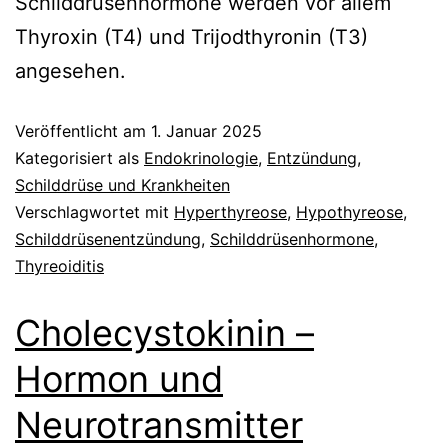
Schilddrüsenhormone werden vor allem
Thyroxin (T4) und Trijodthyronin (T3)
angesehen.
Veröffentlicht am
1. Januar 2025
Kategorisiert als
Endokrinologie
,
Entzündung
,
Schilddrüse und Krankheiten
Verschlagwortet mit
Hyperthyreose
,
Hypothyreose
,
Schilddrüsenentzündung
,
Schilddrüsenhormone
,
Thyreoiditis
Cholecystokinin –
Hormon und
Neurotransmitter