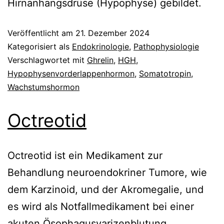
Hirnanhangsdrüse (Hypophyse) gebildet.
Veröffentlicht am
21. Dezember 2024
Kategorisiert als
Endokrinologie
,
Pathophysiologie
Verschlagwortet mit
Ghrelin
,
HGH
,
Hypophysenvorderlappenhormon
,
Somatotropin
,
Wachstumshormon
Octreotid
Octreotid ist ein Medikament zur
Behandlung neuroendokriner Tumore, wie
dem Karzinoid, und der Akromegalie, und
es wird als Notfallmedikament bei einer
akuten Ösophagusvarizenblutung