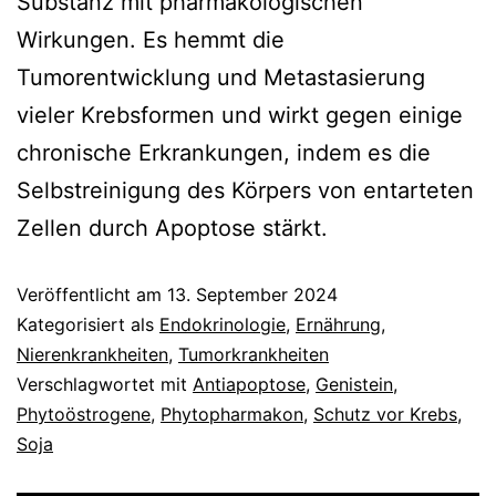
Substanz mit pharmakologischen
Wirkungen. Es hemmt die
Tumorentwicklung und Metastasierung
vieler Krebsformen und wirkt gegen einige
chronische Erkrankungen, indem es die
Selbstreinigung des Körpers von entarteten
Zellen durch Apoptose stärkt.
Veröffentlicht am
13. September 2024
Kategorisiert als
Endokrinologie
,
Ernährung
,
Nierenkrankheiten
,
Tumorkrankheiten
Verschlagwortet mit
Antiapoptose
,
Genistein
,
Phytoöstrogene
,
Phytopharmakon
,
Schutz vor Krebs
,
Soja