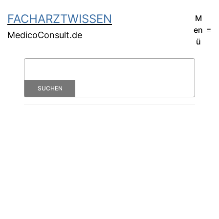
FACHARZTWISSEN
M
en
MedicoConsult.de
ü