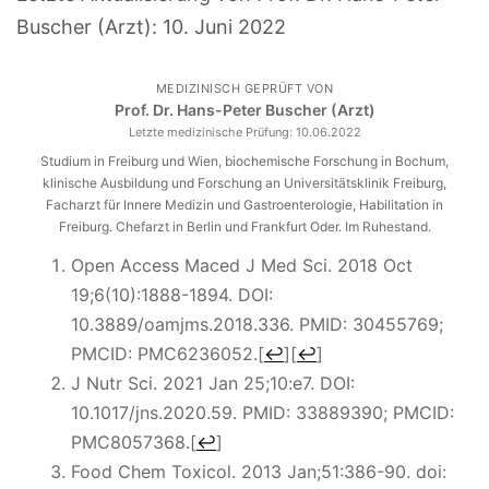
Buscher (Arzt):
10. Juni 2022
MEDIZINISCH GEPRÜFT VON
Prof. Dr. Hans-Peter Buscher (Arzt)
Letzte medizinische Prüfung:
10.06.2022
Studium in Freiburg und Wien, biochemische Forschung in Bochum,
klinische Ausbildung und Forschung an Universitätsklinik Freiburg,
Facharzt für Innere Medizin und Gastroenterologie, Habilitation in
Freiburg. Chefarzt in Berlin und Frankfurt Oder. Im Ruhestand.
Open Access Maced J Med Sci. 2018 Oct
19;6(10):1888-1894. DOI:
10.3889/oamjms.2018.336. PMID: 30455769;
PMCID: PMC6236052.
[
↩
]
[
↩
]
J Nutr Sci. 2021 Jan 25;10:e7. DOI:
10.1017/jns.2020.59. PMID: 33889390; PMCID:
PMC8057368.
[
↩
]
Food Chem Toxicol. 2013 Jan;51:386-90. doi: