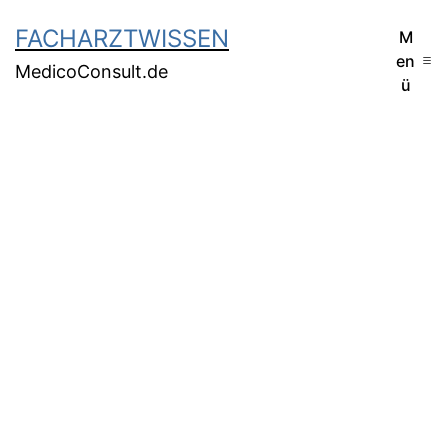
FACHARZTWISSEN
M
en
MedicoConsult.de
ü