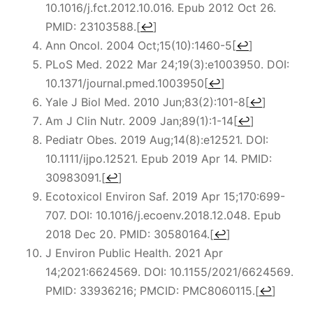
10.1016/j.fct.2012.10.016. Epub 2012 Oct 26.
PMID: 23103588.
[
↩
]
Ann Oncol. 2004 Oct;15(10):1460-5
[
↩
]
PLoS Med. 2022 Mar 24;19(3):e1003950. DOI:
10.1371/journal.pmed.1003950
[
↩
]
Yale J Biol Med. 2010 Jun;83(2):101-8
[
↩
]
Am J Clin Nutr. 2009 Jan;89(1):1-14
[
↩
]
Pediatr Obes. 2019 Aug;14(8):e12521. DOI:
10.1111/ijpo.12521. Epub 2019 Apr 14. PMID:
30983091.
[
↩
]
Ecotoxicol Environ Saf. 2019 Apr 15;170:699-
707. DOI: 10.1016/j.ecoenv.2018.12.048. Epub
2018 Dec 20. PMID: 30580164.
[
↩
]
J Environ Public Health. 2021 Apr
14;2021:6624569. DOI: 10.1155/2021/6624569.
PMID: 33936216; PMCID: PMC8060115.
[
↩
]