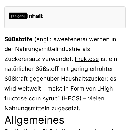
Inhalt
[zeigen]
Allgemeines
Süßstoffe
(engl.: sweeteners) werden in
Einteilung
der Nahrungsmittelindustrie als
Einzelne Süßstoffe
Zuckerersatz verwendet.
Fruktose
ist ein
Süßstoffe der ersten Generation
natürlicher Süßstoff mit gering erhöhter
Süßstoffe der neuen Generation
Süßkraft gegenüber Haushaltszucker; es
Krebsgefahr?
wird weltweit – meist in Form von „High-
Süßstoffe und Gewichtszunahme
fructose corn syrup“ (HFCS) – vielen
Süßstoffe als Umwelt-Kontaminanten
Nahrungsmitteln zugesetzt.
Allgemeines
Verweise