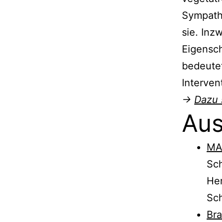
Sympath
sie. Inz
Eigensch
bedeutet
Interven
→
Dazu 
Aus
MA
Sch
Her
Sch
Bra