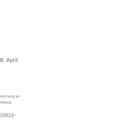
8. April
Forschung an
reiburg.
-00820-