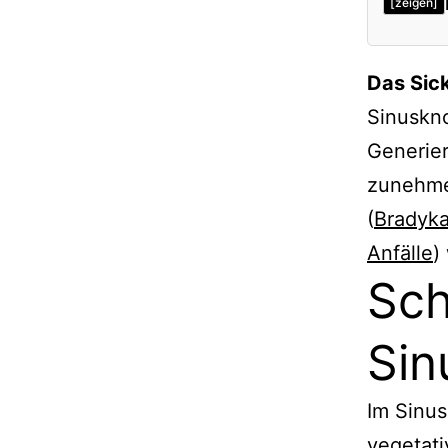
[zeigen]
Das Sic
Sinuskno
Generie
zunehme
(
Bradyka
Anfälle
)
Sch
Sin
Im Sinus
vegetat