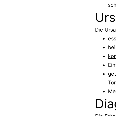
sch
Ur
Die Ursa
ess
bei
kor
Ein
get
Ton
Me
Dia