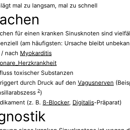
lägt mal zu langsam, mal zu schnell
sachen
chen für einen kranken Sinusknoten sind vielfäl
enziell (am häufigsten: Ursache bleibt unbekan
 / nach
Myokarditis
onare_Herzkrankheit
fluss toxischer Substanzen
riggert durch Druck auf den
Vagusnerven
(Beis
2
sillarabszess
)
dikament (z. B.
ß-Blocker
,
Digitalis
-Präparat)
gnostik