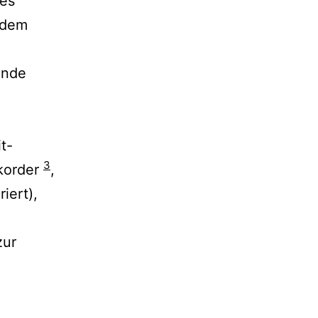
des
 dem
ende
t-
3
korder
,
iert),
zur