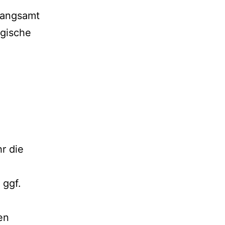
langsamt
ogische
r die
 ggf.
en