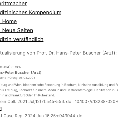
rittmacher
dizinisches Kompendium
 Home
 Neue Seiten
izin verständlich
tualisierung von Prof. Dr. Hans-Peter Buscher (Arzt):
 GEPRÜFT VON
ans-Peter Buscher (Arzt)
ische Prüfung:
08.04.2025
eiburg und Wien, biochemische Forschung in Bochum, klinische Ausbildung und 
inik Freiburg, Facharzt für Innere Medizin und Gastroenterologie, Habilitation in F
rlin und Frankfurt Oder. Im Ruhestand.
tein Cell. 2021 Jul;12(7):545-556. doi: 10.1007/s13238-020
↩
]
J Case Rep. 2024 Jun 16;25:e943944. doi: