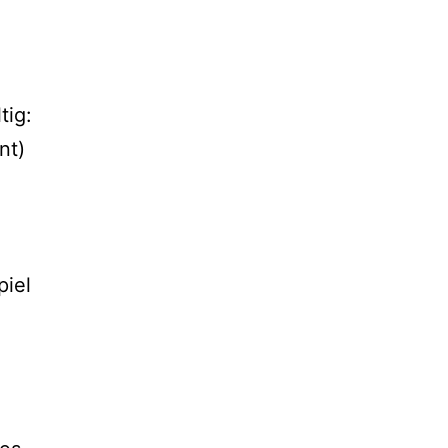
tig:
nt)
piel