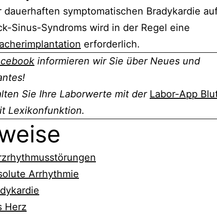
r dauerhaften symptomatischen Bradykardie au
ck-Sinus-Syndroms wird in der Regel eine
acherimplantation
erforderlich.
acebook
informieren wir Sie über Neues und
antes!
ten Sie Ihre Laborwerte mit der
Labor-App Blu
t Lexikonfunktion.
weise
rzrhythmusstörungen
olute Arrhythmie
dykardie
s Herz