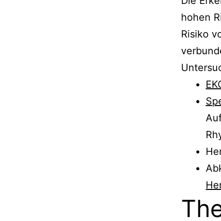
Die Erk
hohen Ri
Risiko 
verbund
Untersu
EK
Sp
Au
Rhy
He
Ab
He
The