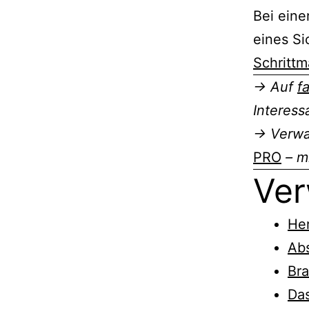
Bei eine
eines Si
Schrittm
→ Auf
f
Interess
→ Verwal
PRO
– mi
Ver
He
Abs
Bra
Da