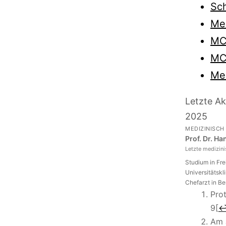
Sch
Me
MC
MC
Med
Letzte Ak
2025
MEDIZINISCH
Prof. Dr. H
Letzte medizin
Studium in Fr
Universitätskl
Chefarzt in Be
Pro
9
[
Am 