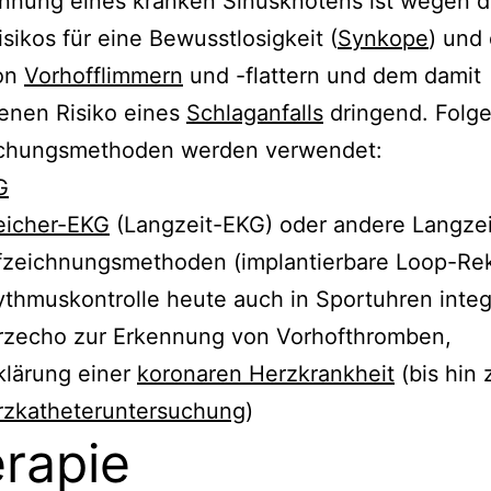
ennung eines kranken Sinusknotens ist wegen 
sikos für eine Bewusstlosigkeit (
Synkope
) und
von
Vorhofflimmern
und -flattern und dem damit
enen Risiko eines
Schlaganfalls
dringend. Folg
chungsmethoden werden verwendet:
G
eicher-EKG
(Langzeit-EKG) oder andere Langzei
fzeichnungsmethoden (implantierbare Loop-Re
thmuskontrolle heute auch in Sportuhren integr
rzecho zur Erkennung von Vorhofthromben,
klärung einer
koronaren Herzkrankheit
(bis hin 
rzkatheteruntersuchung
)
rapie