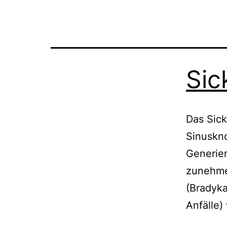
Sic
Das Sic
Sinuskno
Generie
zunehme
(Bradyk
Anfälle)