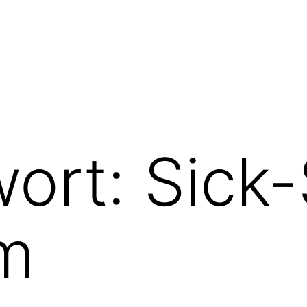
wort:
Sick-
m