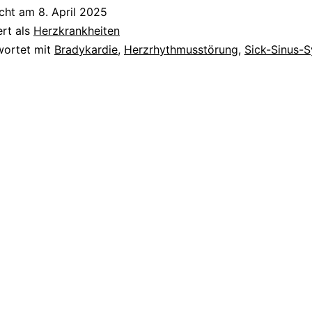
icht am
8. April 2025
ert als
Herzkrankheiten
wortet mit
Bradykardie
,
Herzrhythmusstörung
,
Sick-Sinus-