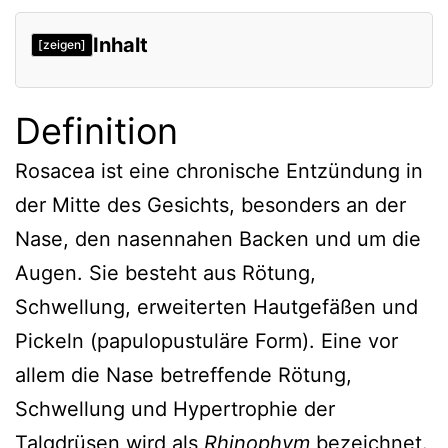
Inhalt
[zeigen]
Definition
Definition
Entstehung
Bedeutung von Milben
Rosacea ist eine chronische Entzündung in
der Mitte des Gesichts, besonders an der
Form mit neurologischer Symptomatik
Nase, den nasennahen Backen und um die
Rosacea fulminans
Augen. Sie besteht aus Rötung,
Therapie
Schwellung, erweiterten Hautgefäßen und
Verweise
Pickeln (papulopustuläre Form). Eine vor
allem die Nase betreffende Rötung,
Schwellung und Hypertrophie der
Talgdrüsen wird als
Rhinophym
bezeichnet.