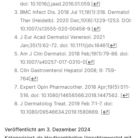
doi: 10.1016/j.jaad.2016.01.059.
[
↩
]
BMC Infect Dis.
2018 Jul 11;18(1):318. Dermatol
Ther (Heidelb). 2020 Dec;10(6):1229-1253. DOI:
10.1007/s13555-020-00458-9.
[
↩
]
J Eur Acad Dermatol Venereol. 2021
Jan;35(1):62-72. doi: 10.1111/jdv.16461
[
↩
]
Am J Clin Dermatol. 2018 Feb;19(1):79-86. doi:
10.1007/s40257-017-0310-0
[
↩
]
Clin Gastroenterol Hepatol 2008; 6: 759-
764
[
↩
]
Expert Opin Pharmacother.
2018 Apr;19(5):511-
516. doi: 10.1080/14656566.2018.1447562.
[
↩
]
J Dermatolog Treat.
2019 Feb 7:1-7. doi:
10.1080/09546634.2019.1580669.
[
↩
]
Veröffentlicht am
3. Dezember 2024
Kategorisiert als
Hautkrankheiten
Verschlagwortet mit