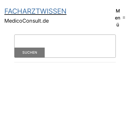
FACHARZTWISSEN
M
en
MedicoConsult.de
ü