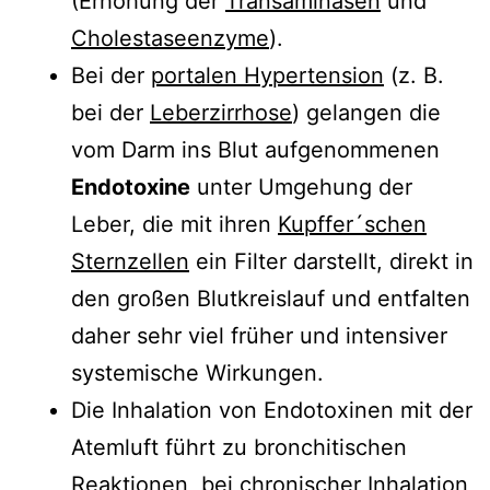
(Erhöhung der
Transaminasen
und
Cholestaseenzyme
).
Bei der
portalen Hypertension
(z. B.
bei der
Leberzirrhose
) gelangen die
vom Darm ins Blut aufgenommenen
Endotoxine
unter Umgehung der
Leber, die mit ihren
Kupffer´schen
Sternzellen
ein Filter darstellt, direkt in
den großen Blutkreislauf und entfalten
daher sehr viel früher und intensiver
systemische Wirkungen.
Die Inhalation von Endotoxinen mit der
Atemluft führt zu bronchitischen
Reaktionen, bei chronischer Inhalation