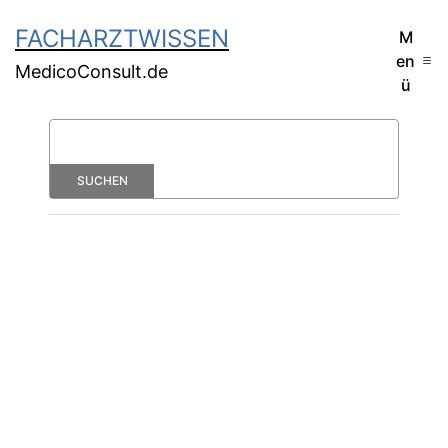
FACHARZTWISSEN
M
en
MedicoConsult.de
ü