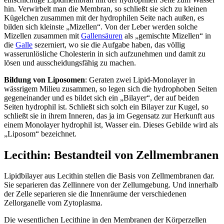
hin. Verwirbelt man die Membran, so schließt sie sich zu kleinen
Kügelchen zusammen mit der hydrophilen Seite nach außen, es
bilden sich kleinste „Mizellen“. Von der Leber werden solche
Mizellen zusammen mit
Gallensäuren
als „gemischte Mizellen“ in
die
Galle
sezerniert, wo sie die Aufgabe haben, das völlig
wasserunlösliche Cholesterin in sich aufzunehmen und damit zu
lösen und ausscheidungsfähig zu machen.
Bildung von Liposomen
: Geraten zwei Lipid-Monolayer in
wässrigem Milieu zusammen, so legen sich die hydrophoben Seiten
gegeneinander und es bildet sich ein „Bilayer“, der auf beiden
Seiten hydrophil ist. Schließt sich solch ein Bilayer zur Kugel, so
schließt sie in ihrem Inneren, das ja im Gegensatz zur Herkunft aus
einem Monolayer hydrophil ist, Wasser ein. Dieses Gebilde wird als
„Liposom“ bezeichnet.
Lecithin: Bestandteil von Zellmembranen
Lipidbilayer aus Lecithin stellen die Basis von Zellmembranen dar.
Sie separieren das Zellinnere von der Zellumgebung. Und innerhalb
der Zelle separieren sie die Innenräume der verschiedenen
Zellorganelle vom Zytoplasma.
Die wesentlichen Lecithine in den Membranen der Körperzellen