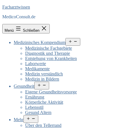
Facharztwissen
MedicoConsult.de
Menü
Schließen
Menü
Medizinisches Kompendium
öffnen
Medizinische Fachgebiete
Diagnostik und Therapie
Entstehung von Krankheiten
Laborwerte
Medikamente
Medizin verständlich
Medizin in Bildern
Menü
Gesundheit
öffnen
Eigene Gesundheitsvorsorge
Ernährung
Körperliche Aktivität
Lebensstil
Gesund Altern
Menü
Mehr
öffnen
Über den Tellerrand