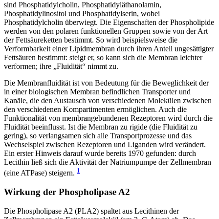
sind Phosphatidylcholin, Phosphatidyläthanolamin,
Phosphatidylinositol und Phosphatidylserin, wobei
Phosphatidylcholin überwiegt. Die Eigenschaften der Phospholipide
werden von den polaren funktionellen Gruppen sowie von der Art
der Fettsäureketten bestimmt. So wird beispielsweise die
Verformbarkeit einer Lipidmembran durch ihren Anteil ungesättigter
Fettsäuren bestimmt: steigt er, so kann sich die Membran leichter
verformen; ihre „Fluidität“ nimmt zu.
Die Membranfluidität ist von Bedeutung für die Beweglichkeit der
in einer biologischen Membran befindlichen Transporter und
Kanäle, die den Austausch von verschiedenen Molekülen zwischen
den verschiedenen Kompartimenten ermöglichen. Auch die
Funktionalität von membrangebundenen Rezeptoren wird durch die
Fluidität beeinflusst. Ist die Membran zu rigide (die Fluidität zu
gering), so verlangsamen sich alle Transportprozesse und das
Wechselspiel zwischen Rezeptoren und Liganden wird verändert.
Ein erster Hinweis darauf wurde bereits 1970 gefunden: durch
Lecithin ließ sich die Aktivität der Natriumpumpe der Zellmembran
1
(eine ATPase) steigern.
Wirkung der Phospholipase A2
Die Phospholipase A2 (PLA2) spaltet aus Lecithinen der