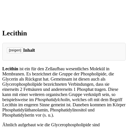
Lecithin
Inhalt
[zeigen]
Eigenschaften von Lecithin
Lecithin: Bestandteil von Zellmembranen
Lecithin
ist ein für den Zellaufbau wesentliches Molekül in
Wirkung der Phospholipase A2
Membranen. Es bezeichnet die Gruppe der Phospholipide, die
Medizinische Wirkungen von Lecithin
Glycerin als Rückgrat hat. Gemeinsam ist diesen auch als
Glycerophospholipide bezeichneten Verbindungen, dass sie
Verweise
einerseits 2 Fettsäuren und andererseits 1 Phosphat tragen. Diese
kann mit einer weiteren organischen Gruppe verknüpft sein, so
beispielsweise im
Phosphatidylcholin
, welches oft mit dem Begriff
Lecithin im engeren Sinne gemeint ist. Daneben kommen im Körper
Phosphatidyläthanolamin, Phosphatidylinositol und
Phosphatidylserin vor (s. u.).
Ähnlich aufgebaut wie die Glycerophospholipide sind