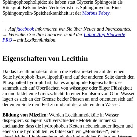
Sphingophospholipide; sie haben statt Glycerin Sphingosin als
Rückgrat. Bekanntester Vertreter ist das Sphingomyelin. Eine
Sphingomyelin-Speicherkrankheit ist der
Morbus Fabry
.
→ Auf
facebook
informieren wir Sie über Neues und Interessantes.
→ Verwalten Sie Ihre Laborwerte mit der
Labor-App Blutwerte
PRO
– mit Lexikonfunktion.
Eigenschaften von Lecithin
Da das Lecithinmolekül durch die Fettsäureketten auf der einen
Seite hydrophob (bzw. lipophil) und auf der anderen Seite durch den
Phosphatteil hydrophil ist, hat es amphiphile Eigenschaften: es
sammelt sich auf Oberflächen von wässriger oder öliger Flüssigkeit
an und bildet eine Grenzschicht. In einer Emulsion von Öl in Wasser
lagert es sich an der Grenze beider Phasen an und orientiert sich auf
der einen Seite dem Fett zu und auf der anderen dem Wasser.
Bildung von Mizellen
: Werden Lecithinmoleküle in Wasser
dispergiert, so lagern sich verschiedene Moleküle immer so
aneinander, dass die hydrophoben Ketten nebeneinander liegen und
ebenso die hydrophilen: es bildet sich ein „Monolayer“, eine
einschichtige Lipidmembran mit der hydrophilen Seite zum Wasser