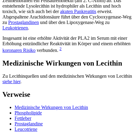
Zellmembranen ein Fettsäuremolekül (am 2. C-Atom) ab. Das
entstehende Lysolecithin ist hydrophiler als Lecithin und hoch
toxisch, wie sich auch bei der
akuten Pankreatitis
erweist.
Abgespaltene Arachidonsäure führt über den Cyclooxygenase-Weg
zu
Prostaglandinen
und über den Lipoxygenase-Weg zu
Leukotrienen
.
Insgesamt ist eine erhöhte Aktivität der PLA2 im Serum mit einer
Erhöhung entzündlicher Reaktivität im Körper und einem erhöhten
2
koronaren Risiko
verbunden.
Medizinische Wirkungen von Lecithin
Zu Lecithinquellen und den medizinischen Wirkungen von Lecithin
siehe hier
.
Verweise
Medizinische Wirkungen von Lecithin
Phospholipide
Fettleber
Prostaglandine
Leucotriene