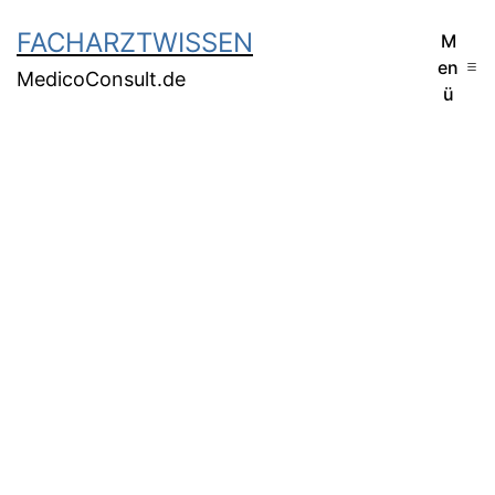
FACHARZTWISSEN
M
en
MedicoConsult.de
ü