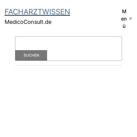
FACHARZTWISSEN
M
en
MedicoConsult.de
ü