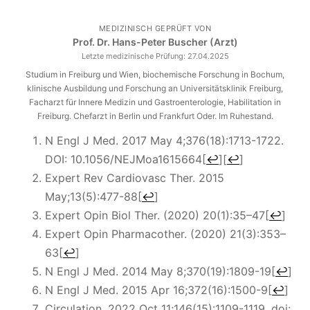
MEDIZINISCH GEPRÜFT VON
Prof. Dr. Hans-Peter Buscher (Arzt)
Letzte medizinische Prüfung:
27.04.2025
Studium in Freiburg und Wien, biochemische Forschung in Bochum,
klinische Ausbildung und Forschung an Universitätsklinik Freiburg,
Facharzt für Innere Medizin und Gastroenterologie, Habilitation in
Freiburg. Chefarzt in Berlin und Frankfurt Oder. Im Ruhestand.
N Engl J Med. 2017 May 4;376(18):1713-1722.
DOI: 10.1056/NEJMoa1615664
[
↩
]
[
↩
]
Expert Rev Cardiovasc Ther. 2015
May;13(5):477-88
[
↩
]
Expert Opin Biol Ther
. (2020)
20
(
1
):35–47
[
↩
]
Expert Opin Pharmacother
. (2020)
21
(
3
):353–
63
[
↩
]
N Engl J Med. 2014 May 8;370(19):1809-19
[
↩
]
N Engl J Med. 2015 Apr 16;372(16):1500-9
[
↩
]
Circulation. 2022 Oct 11;146(15):1109-1119. doi: