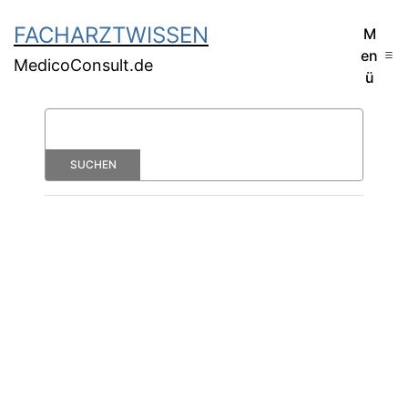
FACHARZTWISSEN
M
en
MedicoConsult.de
ü