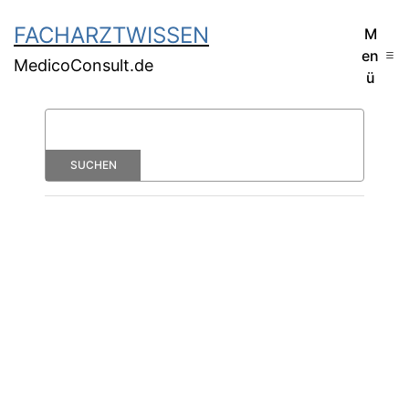
FACHARZTWISSEN
M
en
MedicoConsult.de
ü