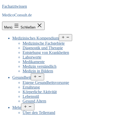
Facharztwissen
MedicoConsult.de
Menü
Schließen
Menü
Medizinisches Kompendium
öffnen
Medizinische Fachgebiete
Diagnostik und Therapie
Entstehung von Krankheiten
Laborwerte
Medikamente
Medizin verständlich
Medizin in Bildern
Menü
Gesundheit
öffnen
Eigene Gesundheitsvorsorge
Ernährung
Körperliche Aktivität
Lebensstil
Gesund Altern
Menü
Mehr
öffnen
Über den Tellerrand