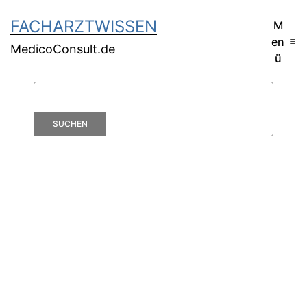
FACHARZTWISSEN
M
en
MedicoConsult.de
ü