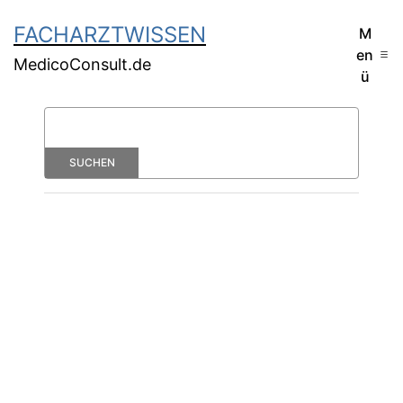
FACHARZTWISSEN
M
en
MedicoConsult.de
ü