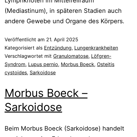
Lymphknoten im Mittelfellraum
(Mediastinum), in späteren Stadien auch
andere Gewebe und Organe des Körpers.
Veröffentlicht am
21. April 2025
Kategorisiert als
Entzündung
,
Lungenkrankheiten
Verschlagwortet mit
Granulomatose
,
Löfgren-
Syndrom
,
Lupus pernio
,
Morbus Boeck
,
Osteitis
cystoides
,
Sarkoidose
Morbus Boeck –
Sarkoidose
Beim Morbus Boeck (Sarkoidose) handelt