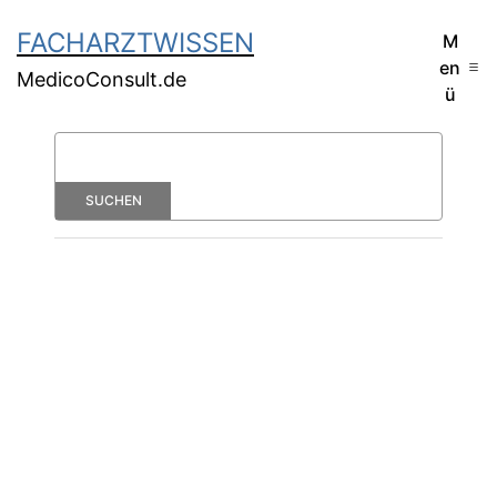
FACHARZTWISSEN
M
en
MedicoConsult.de
ü