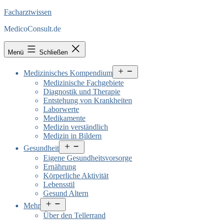
Facharztwissen
MedicoConsult.de
Menü
Schließen
Menü
Medizinisches Kompendium
öffnen
Medizinische Fachgebiete
Diagnostik und Therapie
Entstehung von Krankheiten
Laborwerte
Medikamente
Medizin verständlich
Medizin in Bildern
Menü
Gesundheit
öffnen
Eigene Gesundheitsvorsorge
Ernährung
Körperliche Aktivität
Lebensstil
Gesund Altern
Menü
Mehr
öffnen
Über den Tellerrand