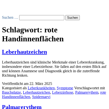
Suchen …
Schlagwort:
rote
Handinnenflächen
Leberhautzeichen
Leberhautzeichen sind klinische Merkmale einer Lebererkrankung,
insbesondere einer Leberzirrhose. Sie fallen auf den ersten Blick auf
und können Anamnese und Diagnostik gleich in die zutreffende
Richtung lenken.
Veröffentlicht am
22. März 2025
Kategorisiert als
Leberkrankheiten
,
Symptome
Verschlagwortet mit
Bauchglatze
,
Leberhautzeichen
,
Leberzirrhose
,
Palmarerythem
,
rote
Handinnenflächen
,
Spidernaevi
Palmarerythem