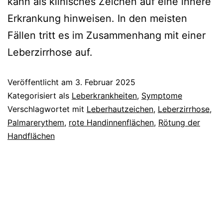
kann als klinisches Zeichen auf eine innere
Erkrankung hinweisen. In den meisten
Fällen tritt es im Zusammenhang mit einer
Leberzirrhose auf.
Veröffentlicht am
3. Februar 2025
Kategorisiert als
Leberkrankheiten
,
Symptome
Verschlagwortet mit
Leberhautzeichen
,
Leberzirrhose
,
Palmarerythem
,
rote Handinnenflächen
,
Rötung der
Handflächen