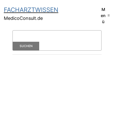
FACHARZTWISSEN
M
en
MedicoConsult.de
ü