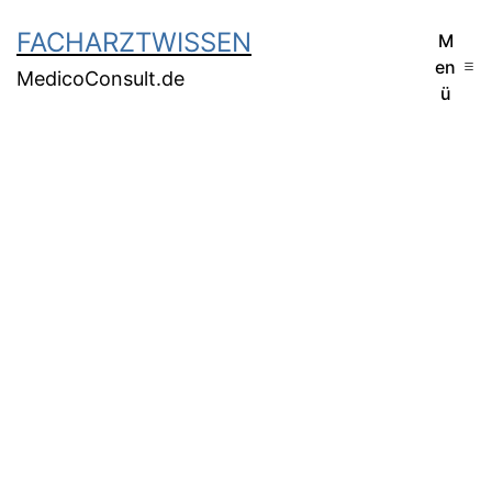
FACHARZTWISSEN
M
en
MedicoConsult.de
ü