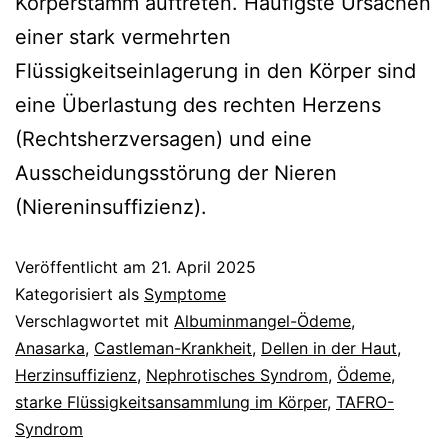
Körperstamm auftreten. Häufigste Ursachen
einer stark vermehrten
Flüssigkeitseinlagerung in den Körper sind
eine Überlastung des rechten Herzens
(Rechtsherzversagen) und eine
Ausscheidungsstörung der Nieren
(Niereninsuffizienz).
Veröffentlicht am
21. April 2025
Kategorisiert als
Symptome
Verschlagwortet mit
Albuminmangel-Ödeme
,
Anasarka
,
Castleman-Krankheit
,
Dellen in der Haut
,
Herzinsuffizienz
,
Nephrotisches Syndrom
,
Ödeme
,
starke Flüssigkeitsansammlung im Körper
,
TAFRO-
Syndrom