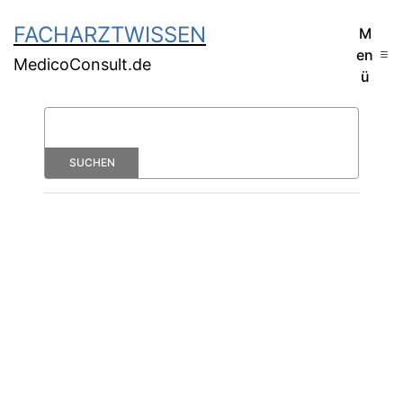
FACHARZTWISSEN
M
en
MedicoConsult.de
ü