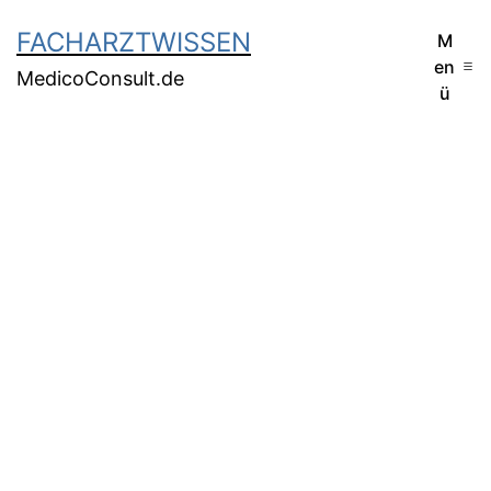
FACHARZTWISSEN
M
en
MedicoConsult.de
ü