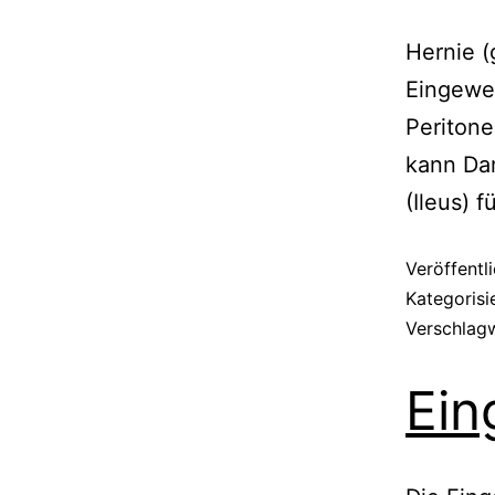
Hernie (
Eingewe
Periton
kann Da
(Ileus) f
Veröffentl
Kategorisi
Verschlag
Ein