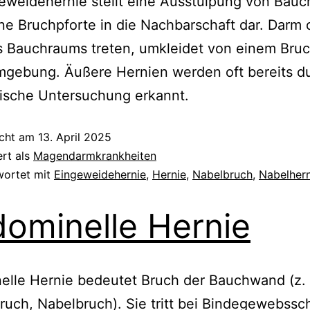
eweidehernie stellt eine Ausstülpung von Bauc
ne Bruchpforte in die Nachbarschaft dar. Darm 
s Bauchraums treten, umkleidet von einem Bruc
mgebung. Äußere Hernien werden oft bereits d
nische Untersuchung erkannt.
icht am
13. April 2025
ert als
Magendarmkrankheiten
wortet mit
Eingeweidehernie
,
Hernie
,
Nabelbruch
,
Nabelher
ominelle Hernie
elle Hernie bedeutet Bruch der Bauchwand (z. 
ruch, Nabelbruch). Sie tritt bei Bindegewebss