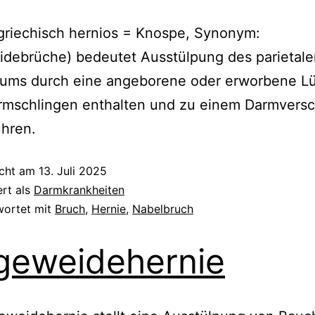
griechisch hernios = Knospe, Synonym:
idebrüche) bedeutet Ausstülpung des parietale
eums durch eine angeborene oder erworbene Lü
rmschlingen enthalten und zu einem Darmversc
ühren.
icht am
13. Juli 2025
ert als
Darmkrankheiten
wortet mit
Bruch
,
Hernie
,
Nabelbruch
geweidehernie