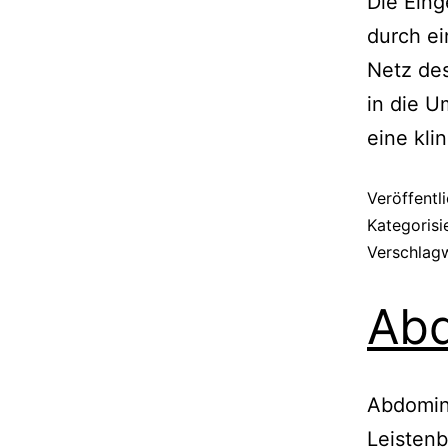
Die Eing
durch ei
Netz de
in die U
eine kli
Veröffentl
Kategorisi
Verschlag
Abd
Abdomin
Leistenb