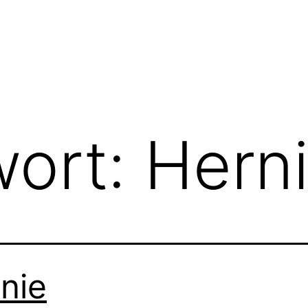
wort:
Hern
nie