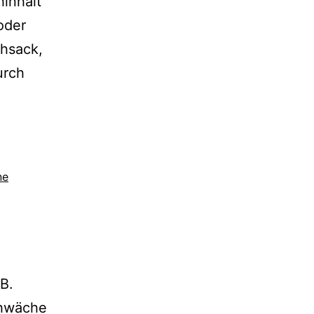
hinhalt
oder
hsack,
urch
ne
B.
chwäche