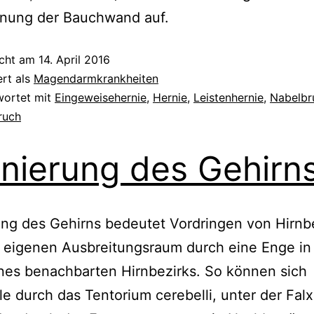
nung der Bauchwand auf.
icht am
14. April 2016
ert als
Magendarmkrankheiten
wortet mit
Eingeweisehernie
,
Hernie
,
Leistenhernie
,
Nabelbr
ruch
nierung des Gehirn
ng des Gehirns bedeutet Vordringen von Hirnb
 eigenen Ausbreitungsraum durch eine Enge in
nes benachbarten Hirnbezirks. So können sich
le durch das Tentorium cerebelli, unter der Falx