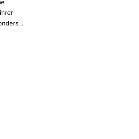
me
ihrer
Hernierung
sonders…
des
Gehirns