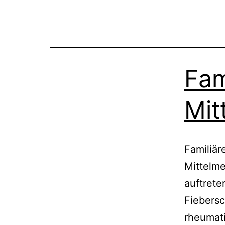
Fam
Mit
Familiär
Mittelm
auftrete
Fiebersc
rheumati