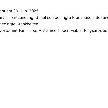
icht am
30. Juni 2025
ert als
Entzündung
,
Genetisch bedingte Krankheiten
,
Selten
bedingte Krankheiten
wortet mit
Familiäres Mittelmeerfieber
,
Fieber
,
Polyserositis