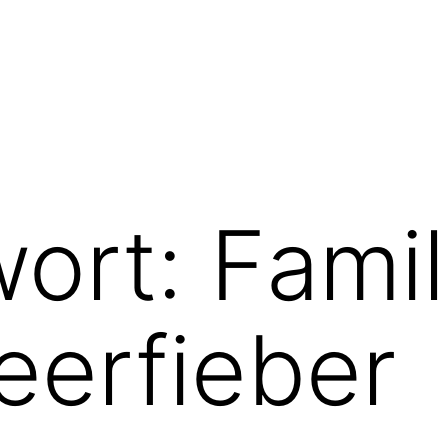
wort:
Famil
eerfieber