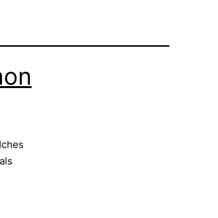
mon
lches
als