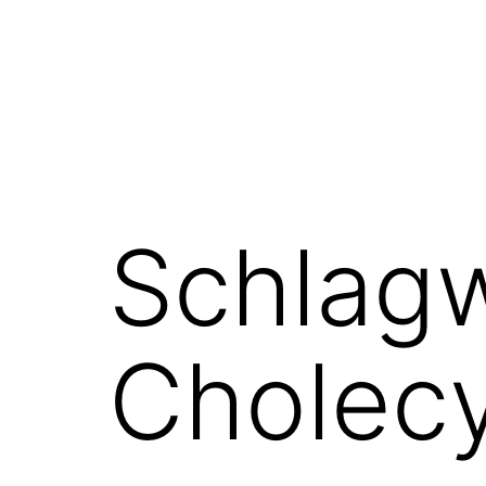
Schlagw
Cholecy