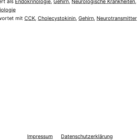
ert als
Endokrinologie
,
Gehirn
,
Neurologische Krankheiten
,
iologie
wortet mit
CCK
,
Cholecystokinin
,
Gehirn
,
Neurotransmitter
Impressum
Datenschutzerklärung