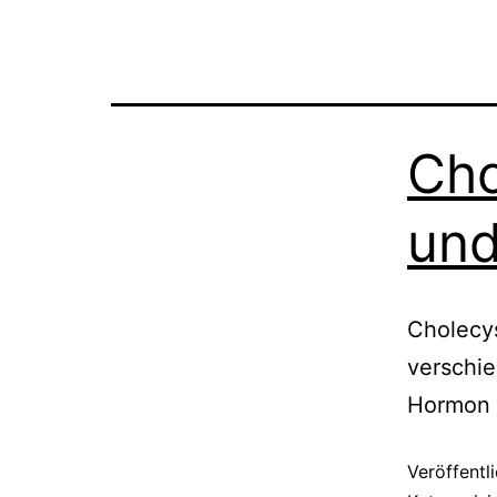
Cho
und
Cholecys
verschie
Hormon 
Veröffentl