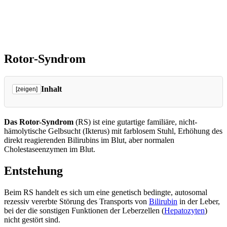
Rotor-Syndrom
Inhalt
[zeigen]
Entstehung
Klinik
Das Rotor-Syndrom
(RS) ist eine gutartige familiäre, nicht-
Diagnostik
hämolytische Gelbsucht (Ikterus) mit farblosem Stuhl, Erhöhung des
Labor
direkt reagierenden Bilirubins im Blut, aber normalen
Cholestaseenzymen im Blut.
Sonographie
Szintigraphie
Entstehung
Laparoskopie
Histologie
Beim RS handelt es sich um eine genetisch bedingte, autosomal
Therapie
rezessiv vererbte Störung des Transports von
Bilirubin
in der Leber,
Verweise
bei der die sonstigen Funktionen der Leberzellen (
Hepatozyten
)
nicht gestört sind.