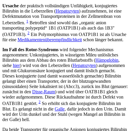
Ursache
der praktisch vollständigen Unfähigkeit, konjugiertes
Bilirubin in die Leberzellen (
Hepatozyten
) aufzunehmen, ist eine
Defektmutation von Transportproteinen in der Zellmembran von
1
Leberzellen.
Betroffen sind sowohl das „organic anion
transporting polypeptid“ 1B1 (OATP1B1) als auch das 1B3″
2
(OATP1B3).
Ein Polymorphismus von OATP1B1 ist als Ursache
für eine
Medikamentenüberempfindlichkeit
schon länger bekannt.
Im Fall des Rotor-Syndroms
wird folgender Mechanismus
angenommen: Unkonjugiertes, in wässrigem Mileu unlösliches
Bilirubin aus dem Abbau des roten Blutfarbstoffs (
Hämoglobin
,
siehe
hier
) wird von den Leberzellen (
Hepatozyten
) aufgenommen
und mit Glukuronsäure konjugiert und damit löslich gemacht.
Dieses konjugierte (und damit wasserlöslich gemachte) Bilirubin
gelangt über einen Transporter, der in der blutzugewandten
(sinusoidalen) Seite lokalisiert ist (Abcc3), zurück ins Blut (genauer:
zunächst in den
Disse-Raum
) und wird über OATB1B1 gleich
wieder aufgenommen. Diese Rückaufnahme ist durch Defekt von
2
OATB1B1 gestört.
So erhöht sich das konjugierte Bilirubin im
Blut. Es gelangt nicht in die
Galle
, dafür jedoch in den Urin. Damit
wird der Urin dunkel und der Stuhl (wegen Mangel an Bilirubin in
der Galle) hell.
Da beide Transporter für organische Anionen konjugiertes Bilirubin