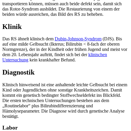
transportieren können, müssen auch beide defekt sein, damit sich
das Rotor-Syndrom ausbildet. Die Restaurierung von einem der
beiden würde ausreichen, das Bild des RS zu beheben.
Klinik
Das RS ähnelt klinisch dem
Dubin-Johnson-Syndrom
(DJS). Bis
auf eine milde Gelbsucht (Ikterus; Bilirubin < 8-fach der oberen
Normgrenze), der in der Kindheit oder frühen Jugend und meist vor
dem 20. Lebensjahr auftritt, findet sich bei der
klinischen
Untersuchung
kein krankhafter Befund.
Diagnostik
Klinisch hinweisend ist eine anhaltende leichte Gelbsucht bei einem
Kind oder Jugendlichen ohne sonstige Krankheitszeichen. Damit
kommt ein genetisch bedingter Stoffwechseldefekt ins Blickfeld.
Die ersten technischen Untersuchungen bestehen aus dem
„Routinelabor“ plus Bilirubindifferenzierung und
Hämolyseparameter. Die Diagnose wird durch genetische Analyse
bestätigt.
Labor