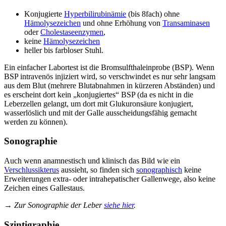
Konjugierte
Hyperbilirubinämie
(bis 8fach) ohne
Hämolysezeichen
und ohne Erhöhung von
Transaminasen
oder
Cholestaseenzymen
,
keine
Hämolysezeichen
heller bis farbloser Stuhl.
Ein einfacher Labortest ist die Bromsulfthaleinprobe (BSP). Wenn
BSP intravenös injiziert wird, so verschwindet es nur sehr langsam
aus dem Blut (mehrere Blutabnahmen in kürzeren Abständen) und
es erscheint dort kein „konjugiertes“ BSP (da es nicht in die
Leberzellen gelangt, um dort mit Glukuronsäure konjugiert,
wasserlöslich und mit der Galle ausscheidungsfähig gemacht
werden zu können).
Sonographie
Auch wenn anamnestisch und klinisch das Bild wie ein
Verschlussikterus
aussieht, so finden sich
sonographisch
keine
Erweiterungen extra- oder intrahepatischer Gallenwege, also keine
Zeichen eines Gallestaus.
→ Zur Sonographie der Leber
siehe hier
.
Szintigraphie