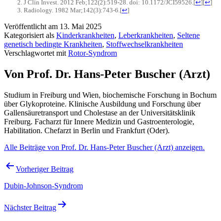
J Clin Invest.
2012 Feb;122(2):519-28. doi: 10.1172/JCI59526.
[
↩
]
[
↩
]
Radiology.
1982 Mar;142(3):743-6.
[
↩
]
Veröffentlicht am
13. Mai 2025
Kategorisiert als
Kinderkrankheiten
,
Leberkrankheiten
,
Seltene
genetisch bedingte Krankheiten
,
Stoffwechselkrankheiten
Verschlagwortet mit
Rotor-Syndrom
Von Prof. Dr. Hans-Peter Buscher (Arzt)
Studium in Freiburg und Wien, biochemische Forschung in Bochum
über Glykoproteine. Klinische Ausbildung und Forschung über
Gallensäuretransport und Cholestase an der Universitätsklinik
Freiburg. Facharzt für Innere Medizin und Gastroenterologie,
Habilitation. Chefarzt in Berlin und Frankfurt (Oder).
Alle Beiträge von Prof. Dr. Hans-Peter Buscher (Arzt) anzeigen.
Beitragsnavigation
Vorheriger Beitrag
Dubin-Johnson-Syndrom
Nächster Beitrag