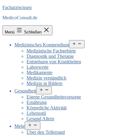
Facharztwissen
MedicoConsult.de
Menü
Schließen
Menü
Medizinisches Kompendium
öffnen
Medizinische Fachgebiete
Diagnostik und Therapie
Entstehung von Krankheiten
Laborwerte
Medikamente
Medizin verständlich
Medizin in Bildern
Menü
Gesundheit
öffnen
Eigene Gesundheitsvorsorge
Ernährung
Körperliche Aktivität
Lebensstil
Gesund Altern
Menü
Mehr
öffnen
Über den Tellerrand