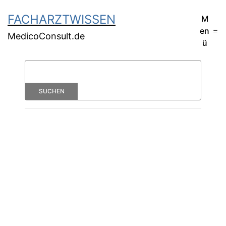
FACHARZTWISSEN
M
en
MedicoConsult.de
ü