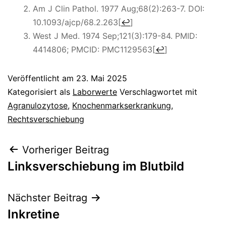
Am J Clin Pathol. 1977 Aug;68(2):263-7. DOI:
10.1093/ajcp/68.2.263
[
↩
]
West J Med. 1974 Sep;121(3):179-84. PMID:
4414806; PMCID: PMC1129563
[
↩
]
Veröffentlicht am
23. Mai 2025
Kategorisiert als
Laborwerte
Verschlagwortet mit
Agranulozytose
,
Knochenmarkserkrankung
,
Rechtsverschiebung
Beitragsnavigation
Vorheriger Beitrag
Linksverschiebung im Blutbild
Nächster Beitrag
Inkretine