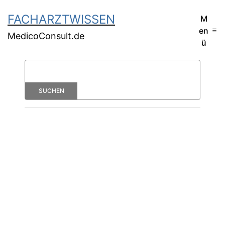
FACHARZTWISSEN
M
en
MedicoConsult.de
ü