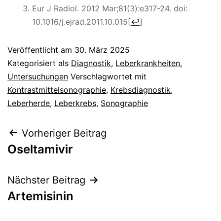
Eur J Radiol. 2012 Mar;81(3):e317-24. doi:
10.1016/j.ejrad.2011.10.015
[
↩
]
Veröffentlicht am
30. März 2025
Kategorisiert als
Diagnostik
,
Leberkrankheiten
,
Untersuchungen
Verschlagwortet mit
Kontrastmittelsonographie
,
Krebsdiagnostik
,
Leberherde
,
Leberkrebs
,
Sonographie
Beitragsnavigation
Vorheriger Beitrag
Oseltamivir
Nächster Beitrag
Artemisinin