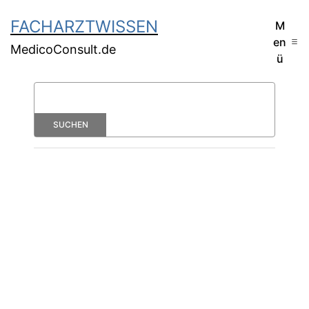
FACHARZTWISSEN
M
en
MedicoConsult.de
ü