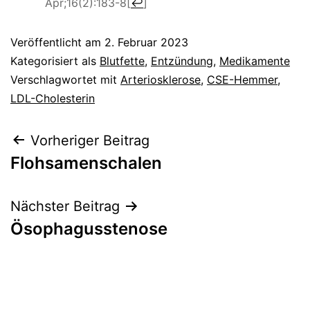
Apr;16(2):183-8
[
↩
]
Veröffentlicht am
2. Februar 2023
Kategorisiert als
Blutfette
,
Entzündung
,
Medikamente
Verschlagwortet mit
Arteriosklerose
,
CSE-Hemmer
,
LDL-Cholesterin
Beitragsnavigation
Vorheriger Beitrag
Flohsamenschalen
Nächster Beitrag
Ösophagusstenose