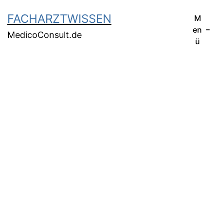
FACHARZTWISSEN
M
en
MedicoConsult.de
ü