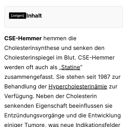
Inhalt
[zeigen]
Wirkungen der CSE-Hemmer
CSE-Hemmer
hemmen die
Einzelne CSE-Hemmer
Cholesterinsynthese und senken den
Simvastatin
Cholesterinspiegel im Blut. CSE-Hemmer
Fluvastatin (Locol, Cranoc)
werden oft auch als „
Statine
“
Cerivastatin (Lipobay)
zusammengefasst. Sie stehen seit 1987 zur
Atorvastatin (Sortis)
Behandlung der
Hypercholesterinämie
zur
Pravastatin (Pravasin, Liprevil)
Verfügung. Neben der Cholesterin
Rosuvastatin
senkenden Eigenschaft beeinflussen sie
Entzündungsvorgänge und die Entwicklung
Interferenz am Cytochrom P450
einiger Tumore, was neue Indikationsfelder
Vergleichende Wirkung der CSE-