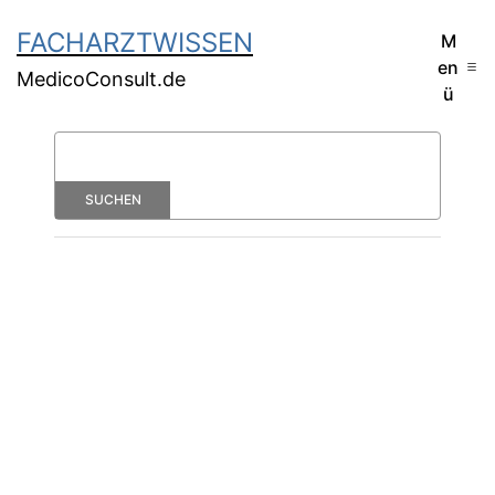
FACHARZTWISSEN
M
en
MedicoConsult.de
ü