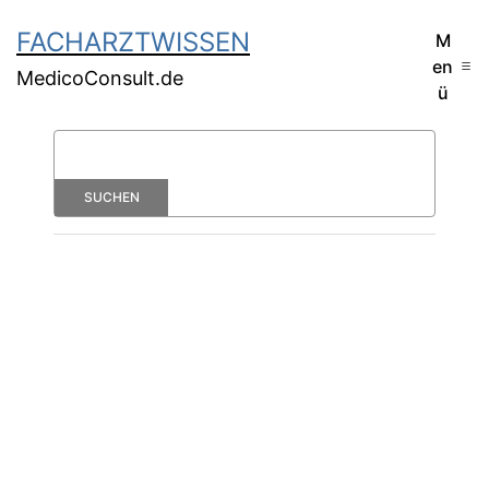
FACHARZTWISSEN
M
en
MedicoConsult.de
ü