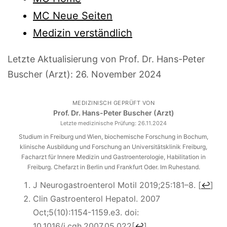
MC Neue Seiten
Medizin verständlich
Letzte Aktualisierung von Prof. Dr. Hans-Peter
Buscher (Arzt):
26. November 2024
MEDIZINISCH GEPRÜFT VON
Prof. Dr. Hans-Peter Buscher (Arzt)
Letzte medizinische Prüfung:
26.11.2024
Studium in Freiburg und Wien, biochemische Forschung in Bochum,
klinische Ausbildung und Forschung an Universitätsklinik Freiburg,
Facharzt für Innere Medizin und Gastroenterologie, Habilitation in
Freiburg. Chefarzt in Berlin und Frankfurt Oder. Im Ruhestand.
J Neurogastroenterol Motil
2019;
25
:181–8.
[
↩
]
Clin Gastroenterol Hepatol. 2007
Oct;5(10):1154-1159.e3. doi:
10.1016/j.cgh.2007.05.022
[
↩
]