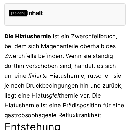
Inhalt
[zeigen]
Entstehung
Die Hiatushernie
ist ein Zwerchfellbruch,
Symptomatik
bei dem sich Magenanteile oberhalb des
Therapie
Zwerchfells befinden. Wenn sie ständig
Verweise
dorthin verschoben sind, handelt es sich
um eine
fixierte
Hiatushernie; rutschen sie
je nach Druckbedingungen hin und zurück,
liegt eine
Hiatus
gleit
hernie
vor. Die
Hiatushernie ist eine Prädisposition für eine
gastroösophageale
Refluxkrankheit
.
Entstehung