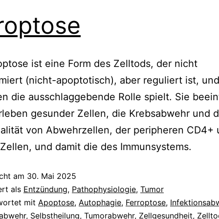
roptose
optose ist eine Form des Zelltods, der nicht
iert (nicht-apoptotisch), aber reguliert ist, und
n die ausschlaggebende Rolle spielt. Sie beein
leben gesunder Zellen, die Krebsabwehr und d
alität von Abwehrzellen, der peripheren CD4+
Zellen, und damit die des Immunsystems.
icht am
30. Mai 2025
ert als
Entzündung
,
Pathophysiologie
,
Tumor
wortet mit
Apoptose
,
Autophagie
,
Ferroptose
,
Infektionsab
sabwehr
,
Selbstheilung
,
Tumorabwehr
,
Zellgesundheit
,
Zellt