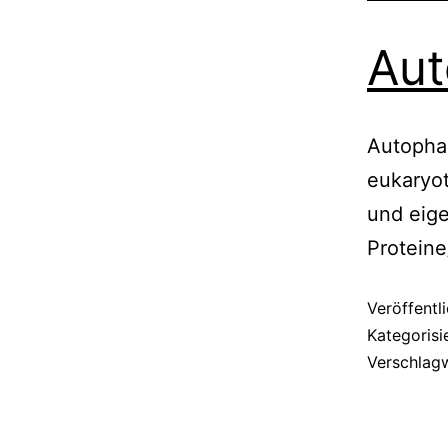
Aut
Autophag
eukaryot
und eige
Protein
Veröffentl
Kategorisi
Verschlag