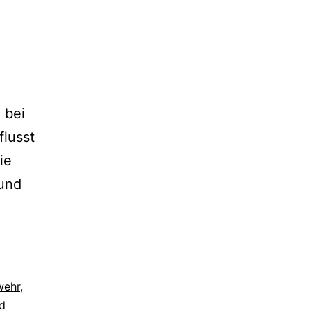
 bei
flusst
ie
 und
wehr
,
od