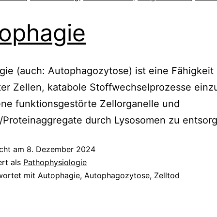
ophagie
ie (auch: Autophagozytose) ist eine Fähigkeit 
er Zellen, katabole Stoffwechselprozesse einzu
ne funktionsgestörte Zellorganelle und
e/Proteinaggregate durch Lysosomen zu entsor
icht am
8. Dezember 2024
ert als
Pathophysiologie
wortet mit
Autophagie
,
Autophagozytose
,
Zelltod