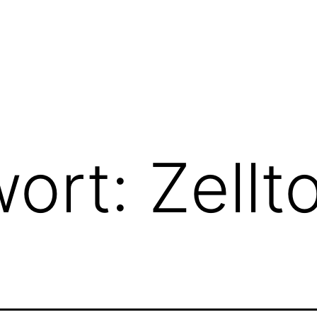
wort:
Zellt