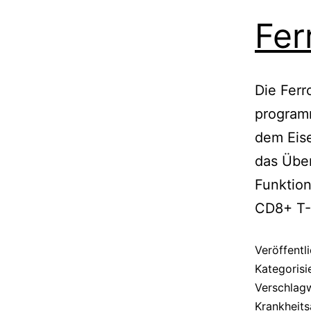
Fer
Die Ferr
programm
dem Eise
das Über
Funktion
CD8+ T-
Veröffentl
Kategorisi
Verschlag
Krankheit