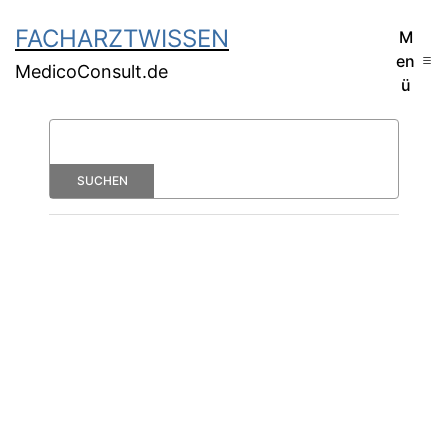
FACHARZTWISSEN
M
en
MedicoConsult.de
ü