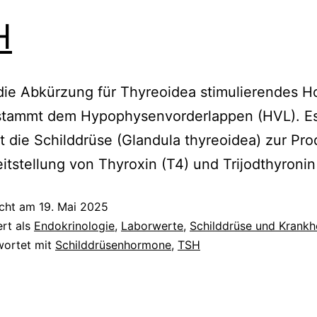
H
die Abkürzung für Thyreoidea stimulierendes 
stammt dem Hypophysenvorderlappen (HVL). E
rt die Schilddrüse (Glandula thyreoidea) zur Pro
itstellung von Thyroxin (T4) und Trijodthyronin
icht am
19. Mai 2025
ert als
Endokrinologie
,
Laborwerte
,
Schilddrüse und Krankh
wortet mit
Schilddrüsenhormone
,
TSH