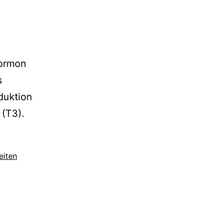
Hormon
s
duktion
 (T3).
eiten