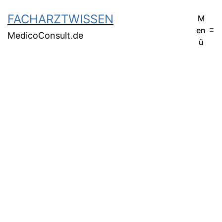
FACHARZTWISSEN
M
en
MedicoConsult.de
ü