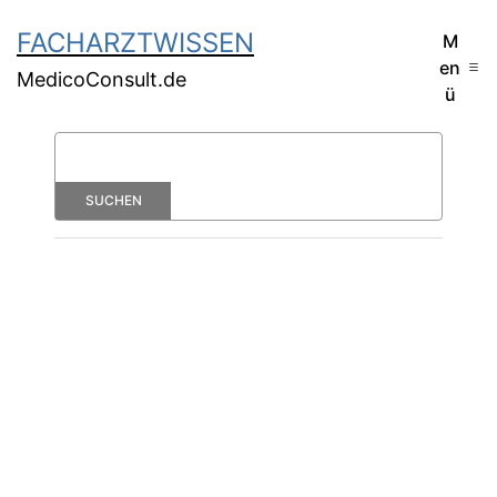
FACHARZTWISSEN
M
en
MedicoConsult.de
ü