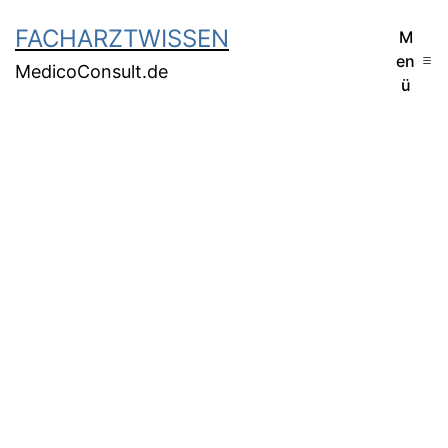
FACHARZTWISSEN
M
en
MedicoConsult.de
ü