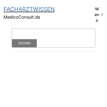
FACHARZTWISSEN
M
en
MedicoConsult.de
ü