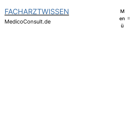
FACHARZTWISSEN
M
en
MedicoConsult.de
ü