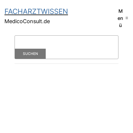
FACHARZTWISSEN
M
en
MedicoConsult.de
ü